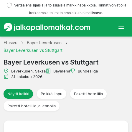
Vertaa ensisijaisia ja toissijaisia markkinapaikkoja. Hinnat voivat olla
korkeampia tai matalampia kuin nimellisarvo.
Etusivu
Etusivu
Bayer Leverkusen
Bayer Leverkusen vs Stuttgart
Joukkueet
Bayer Leverkusen vs Stuttgart
Liigat
Leverkusen, Saksa
Bayarena
Bundesliga
31 Lokakuu 2026
Matkatoimistoja
Näytä kaikki
Pelkkä lippu
Paketti hotellilla
Paketti hotellilla ja lennolla