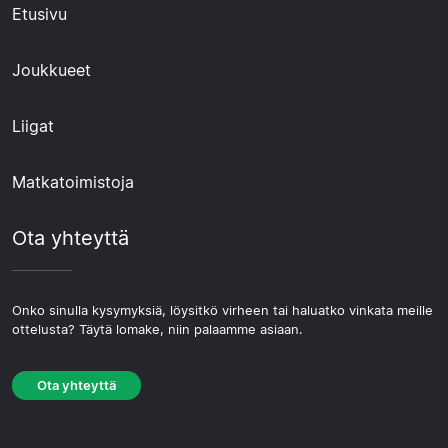
Etusivu
Joukkueet
Liigat
Matkatoimistoja
Ota yhteyttä
Onko sinulla kysymyksiä, löysitkö virheen tai haluatko vinkata meille
ottelusta? Täytä lomake, niin palaamme asiaan.
Ota yhteyttä