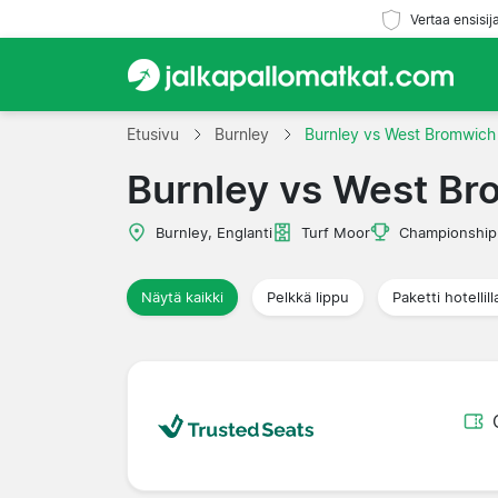
Vertaa ensisij
Etusivu
Burnley
Burnley vs West Bromwich
Burnley vs West B
Burnley, Englanti
Turf Moor
Championship
Näytä kaikki
Pelkkä lippu
Paketti hotellill