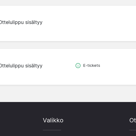
Ottelulippu sisältyy
Ottelulippu sisältyy
E-tickets
Valikko
Ot