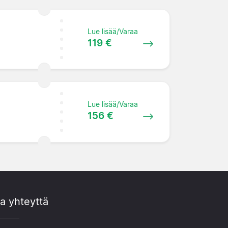
Lue lisää/Varaa
119 €
Lue lisää/Varaa
156 €
a yhteyttä