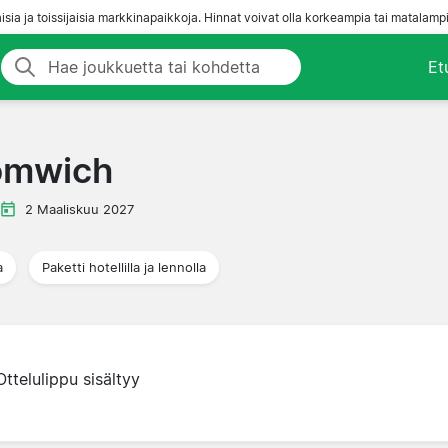
aisia ja toissijaisia markkinapaikkoja. Hinnat voivat olla korkeampia tai matalampi
Et
romwich
2 Maaliskuu 2027
a
Paketti hotellilla ja lennolla
Ottelulippu sisältyy