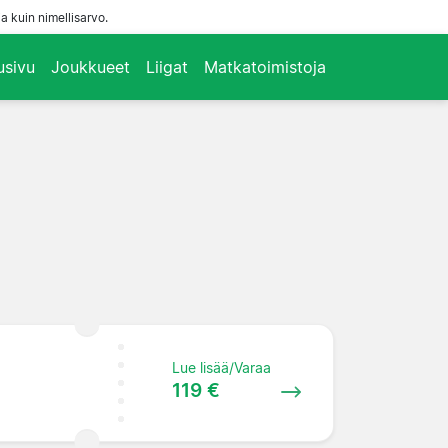
a kuin nimellisarvo.
usivu
Joukkueet
Liigat
Matkatoimistoja
Lue lisää/Varaa
119 €