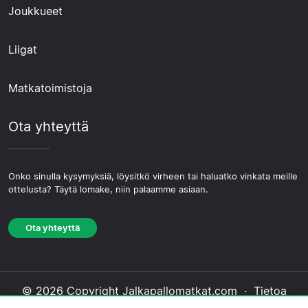
Joukkueet
Liigat
Matkatoimistoja
Ota yhteyttä
Onko sinulla kysymyksiä, löysitkö virheen tai haluatko vinkata meille
ottelusta? Täytä lomake, niin palaamme asiaan.
Ota yhteyttä
© 2026 Copyright Jalkapallomatkat.com ·
Tietoa
Meistä
·
Ota yhteyttä
·
Tietosuojakäytäntö
·