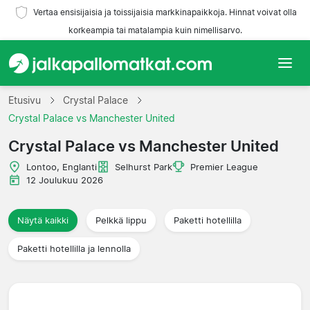
Vertaa ensisijaisia ja toissijaisia markkinapaikkoja. Hinnat voivat olla
korkeampia tai matalampia kuin nimellisarvo.
Etusivu
Etusivu
Crystal Palace
Crystal Palace vs Manchester United
Joukkueet
Crystal Palace vs Manchester United
Liigat
Lontoo, Englanti
Selhurst Park
Premier League
12 Joulukuu 2026
Matkatoimistoja
Näytä kaikki
Pelkkä lippu
Paketti hotellilla
Paketti hotellilla ja lennolla