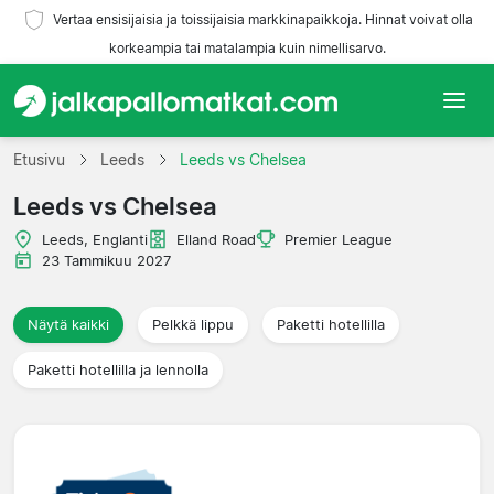
Vertaa ensisijaisia ja toissijaisia markkinapaikkoja. Hinnat voivat olla
korkeampia tai matalampia kuin nimellisarvo.
Etusivu
Etusivu
Leeds
Leeds vs Chelsea
Leeds vs Chelsea
Joukkueet
Leeds, Englanti
Elland Road
Premier League
Liigat
23 Tammikuu 2027
Matkatoimistoja
Näytä kaikki
Pelkkä lippu
Paketti hotellilla
Paketti hotellilla ja lennolla