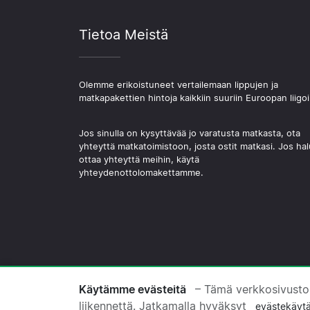
Tietoa Meistä
Olemme erikoistuneet vertailemaan lippujen ja
matkapakettien hintoja kaikkiin suuriin Euroopan liigoi
Jos sinulla on kysyttävää jo varatusta matkasta, ota
yhteyttä matkatoimistoon, josta ostit matkasi. Jos hal
ottaa yhteyttä meihin, käytä
yhteydenottolomakettamme.
© 2026 Copyright Jalkapallomatkat.com
Käytämme evästeitä
– Tämä verkkosivusto
liikennettä. Jatkamalla hyväksyt
evästekäyt