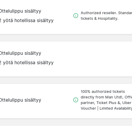
Ottelulippu sisältyy
Authorized reseller. Standa
tickets & Hospitality.
2 yötä hotellissa sisältyy
Ottelulippu sisältyy
2 yötä hotellissa sisältyy
100% authorized tickets
directly from Man Utd!, Offic
Ottelulippu sisältyy
partner, Ticket Plus &, Uber
Voucher | Limited Availabilit