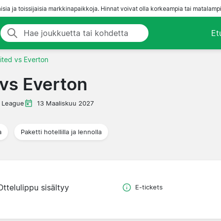
aisia ja toissijaisia markkinapaikkoja. Hinnat voivat olla korkeampia tai matalampi
Et
ted vs Everton
vs Everton
 League
13 Maaliskuu 2027
a
Paketti hotellilla ja lennolla
Ottelulippu sisältyy
E-tickets