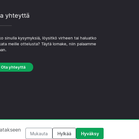
a yhteyttä
o sinulla kysymyksiä, löysitkö virheen tai haluatko
kata meille ottelusta? Täytä lomake, niin palaamme
aan.
Ota yhteyttä
västekäytäntö
·
Toimituksellinen käytäntö
tatakseen
Mukauta
Hylkää
Hyväksy