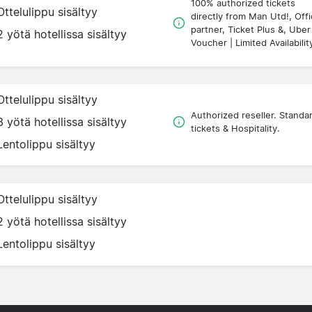
100% authorized tickets
Ottelulippu sisältyy
directly from Man Utd!, Offic
partner, Ticket Plus &, Uber
2 yötä hotellissa sisältyy
Voucher | Limited Availabilit
Ottelulippu sisältyy
Authorized reseller. Standa
3 yötä hotellissa sisältyy
tickets & Hospitality.
Lentolippu sisältyy
Ottelulippu sisältyy
2 yötä hotellissa sisältyy
Lentolippu sisältyy