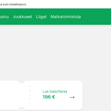
a kuin nimellisarvo.
usivu
Joukkueet
Liigat
Matkatoimistoja
Lue lisää/Varaa
196 €