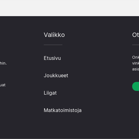
Valikko
Ot
Etusivu
Onk
hin.
vin
asi
Joukkueet
uat
Liigat
Matkatoimistoja