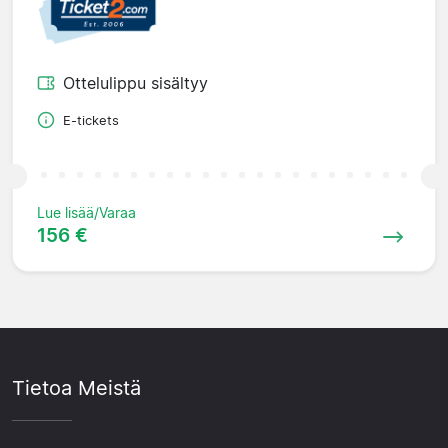
Ottelulippu sisältyy
E-tickets
Lue lisää/Varaa
156 €
Tietoa Meistä