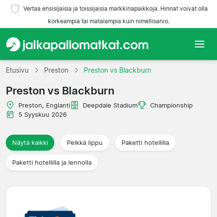
Vertaa ensisijaisia ja toissijaisia markkinapaikkoja. Hinnat voivat olla
korkeampia tai matalampia kuin nimellisarvo.
Etusivu
Etusivu
Preston
Preston vs Blackburn
Preston vs Blackburn
Joukkueet
Preston, Englanti
Deepdale Stadium
Championship
Liigat
5 Syyskuu 2026
Matkatoimistoja
Näytä kaikki
Pelkkä lippu
Paketti hotellilla
Paketti hotellilla ja lennolla