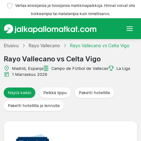
Vertaa ensisijaisia ja toissijaisia markkinapaikkoja. Hinnat voivat olla
korkeampia tai matalampia kuin nimellisarvo.
Etusivu
Etusivu
Rayo Vallecano
Rayo Vallecano vs Celta Vigo
Rayo Vallecano vs Celta Vigo
Joukkueet
Madrid, Espanja
Campo de Fútbol de Vallecas
La Liga
Liigat
1 Marraskuu 2026
Matkatoimistoja
Näytä kaikki
Pelkkä lippu
Paketti hotellilla
Paketti hotellilla ja lennolla