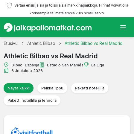
Vertaa ensisijaisia ja toissijaisia markkinapaikkoja. Hinnat voivat olla
korkeampia tai matalampia kuin nimellisarvo.
Etusivu
Etusivu
Athletic Bilbao
Athletic Bilbao vs Real Madrid
Athletic Bilbao vs Real Madrid
Joukkueet
Bilbao, Espanja
Estadio San Mamés
La Liga
Liigat
6 Joulukuu 2026
Matkatoimistoja
Näytä kaikki
Pelkkä lippu
Paketti hotellilla
Paketti hotellilla ja lennolla