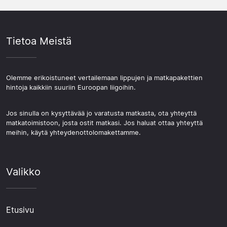
Tietoa Meistä
Olemme erikoistuneet vertailemaan lippujen ja matkapakettien
hintoja kaikkiin suuriin Euroopan liigoihin.
Jos sinulla on kysyttävää jo varatusta matkasta, ota yhteyttä
matkatoimistoon, josta ostit matkasi. Jos haluat ottaa yhteyttä
meihin, käytä yhteydenottolomakettamme.
Valikko
Etusivu