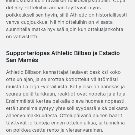
kiinnostusta kuin tavalliset runkosarjakotipelit. Copa
del Rey -otteluihin arenan täyttyvät myös
poikkeuksellisen hyvin, sillä Athletic on historiallisesti
vahva cupjoukkue. Näihin otteluihin on viisasta
suunnitella matka hyvissä ajoin kun otteluajankohta
on vahvistettu.
Supporteriopas Athletic Bilbao ja Estadio
San Mamés
Athletic Bilbaon kannattajat laulavat baskiksi koko
ottelun ajan, ja se erottaa kotiottelut välittömästi
muista La Liga -vierailuista. Kotiyleisö on äänekäs ja
seuraa peliä tarkkaan, reaktiot ovat nopeita ja aitoja.
Ensimmäistä kertaa paikalla oleva huomaa nopeasti,
että tunnelma syntyy yhteisöllisyydestä eikä pelkästä
äänenvoimakkuudesta. Ottelupäivänä alueen baarit
täyttyvät jo tunteja ennen ottelun alkua, ja tunnelma
on poikkeuksetta rento ja vieraanvarainen.