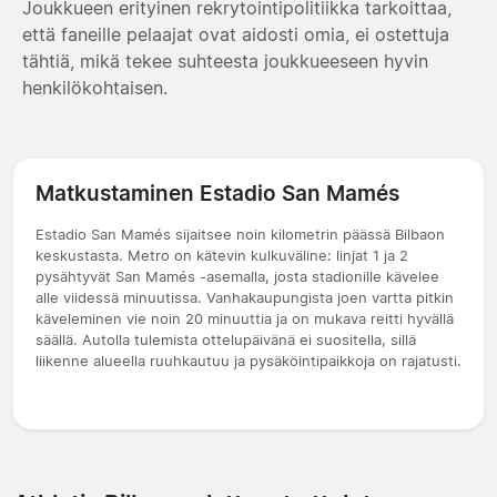
Joukkueen erityinen rekrytointipolitiikka tarkoittaa,
että faneille pelaajat ovat aidosti omia, ei ostettuja
tähtiä, mikä tekee suhteesta joukkueeseen hyvin
henkilökohtaisen.
Matkustaminen Estadio San Mamés
Estadio San Mamés sijaitsee noin kilometrin päässä Bilbaon
keskustasta. Metro on kätevin kulkuväline: linjat 1 ja 2
pysähtyvät San Mamés -asemalla, josta stadionille kävelee
alle viidessä minuutissa. Vanhakaupungista joen vartta pitkin
käveleminen vie noin 20 minuuttia ja on mukava reitti hyvällä
säällä. Autolla tulemista ottelupäivänä ei suositella, sillä
liikenne alueella ruuhkautuu ja pysäköintipaikkoja on rajatusti.