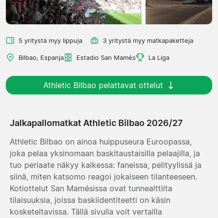
5 yritystä myy lippuja
3 yritystä myy matkapaketteja
Bilbao, Espanja
Estadio San Mamés
La Liga
Athletic Bilbao pelattavat ottelut
Jalkapallomatkat Athletic Bilbao 2026/27
Athletic Bilbao on ainoa huippuseura Euroopassa,
joka pelaa yksinomaan baskitaustaisilla pelaajilla, ja
tuo periaate näkyy kaikessa: faneissa, pelityylissä ja
siinä, miten katsomo reagoi jokaiseen tilanteeseen.
Kotiottelut San Mamésissa ovat tunnealttiita
tilaisuuksia, joissa baskiidentiteetti on käsin
kosketeltavissa. Tällä sivulla voit vertailla