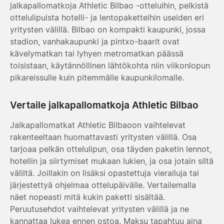
jalkapallomatkoja Athletic Bilbao -otteluihin, pelkistä
ottelulipuista hotelli- ja lentopaketteihin useiden eri
yritysten välillä. Bilbao on kompakti kaupunki, jossa
stadion, vanhakaupunki ja pintxo-baarit ovat
kävelymatkan tai lyhyen metromatkan päässä
toisistaan, käytännöllinen lähtökohta niin viikonlopun
pikareissulle kuin pitemmälle kaupunkilomalle.
Vertaile jalkapallomatkoja Athletic Bilbao
Jalkapallomatkat Athletic Bilbaoon vaihtelevat
rakenteeltaan huomattavasti yritysten välillä. Osa
tarjoaa pelkän ottelulipun, osa täyden paketin lennot,
hotellin ja siirtymiset mukaan lukien, ja osa jotain siltä
väliltä. Joillakin on lisäksi opastettuja vierailuja tai
järjestettyä ohjelmaa ottelupäivälle. Vertailemalla
näet nopeasti mitä kukin paketti sisältää.
Peruutusehdot vaihtelevat yritysten välillä ja ne
kannattaa lukea ennen ostoa. Maksu tapahtuu aina