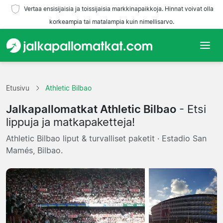
Vertaa ensisijaisia ja toissijaisia markkinapaikkoja. Hinnat voivat olla
korkeampia tai matalampia kuin nimellisarvo.
Etusivu
Etusivu
Athletic Bilbao
Joukkueet
Jalkapallomatkat Athletic Bilbao
- Etsi
Liigat
lippuja ja matkapaketteja!
Athletic Bilbao liput & turvalliset paketit · Estadio San
Matkatoimistoja
Mamés, Bilbao.