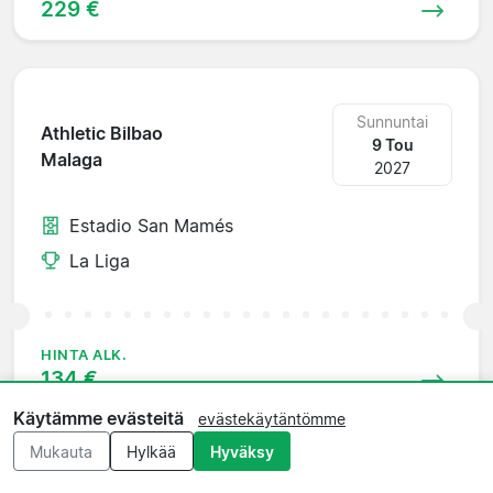
229 €
Sunnuntai
Athletic Bilbao
9 Tou
Malaga
2027
Estadio San Mamés
La Liga
HINTA ALK.
134 €
Käytämme evästeitä
evästekäytäntömme
Mukauta
Hylkää
Hyväksy
Sunnuntai