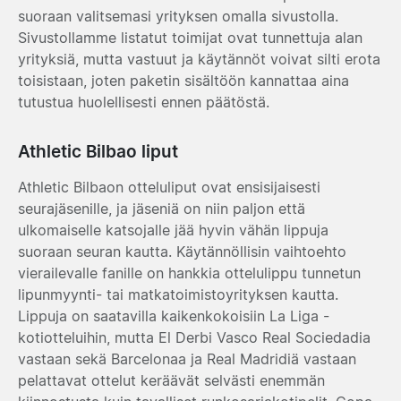
suoraan valitsemasi yrityksen omalla sivustolla.
Sivustollamme listatut toimijat ovat tunnettuja alan
yrityksiä, mutta vastuut ja käytännöt voivat silti erota
toisistaan, joten paketin sisältöön kannattaa aina
tutustua huolellisesti ennen päätöstä.
Athletic Bilbao liput
Athletic Bilbaon otteluliput ovat ensisijaisesti
seurajäsenille, ja jäseniä on niin paljon että
ulkomaiselle katsojalle jää hyvin vähän lippuja
suoraan seuran kautta. Käytännöllisin vaihtoehto
vierailevalle fanille on hankkia ottelulippu tunnetun
lipunmyynti- tai matkatoimistoyrityksen kautta.
Lippuja on saatavilla kaikenkokoisiin La Liga -
kotiotteluihin, mutta El Derbi Vasco Real Sociedadia
vastaan sekä Barcelonaa ja Real Madridiä vastaan
pelattavat ottelut keräävät selvästi enemmän