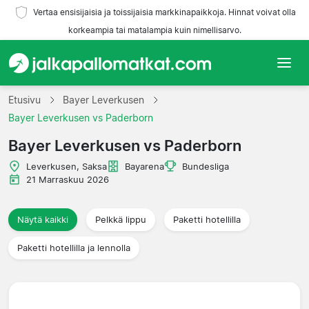
Vertaa ensisijaisia ja toissijaisia markkinapaikkoja. Hinnat voivat olla
korkeampia tai matalampia kuin nimellisarvo.
Etusivu
Etusivu
Bayer Leverkusen
Bayer Leverkusen vs Paderborn
Joukkueet
Bayer Leverkusen vs Paderborn
Liigat
Leverkusen, Saksa
Bayarena
Bundesliga
21 Marraskuu 2026
Matkatoimistoja
Näytä kaikki
Pelkkä lippu
Paketti hotellilla
Paketti hotellilla ja lennolla