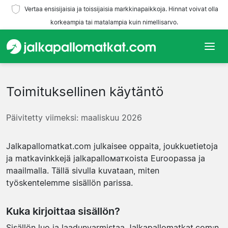
Vertaa ensisijaisia ja toissijaisia markkinapaikkoja. Hinnat voivat olla
korkeampia tai matalampia kuin nimellisarvo.
Etusivu
Toimituksellinen käytäntö
Joukkueet
Päivitetty viimeksi: maaliskuu 2026
Liigat
Matkatoimistoja
Jalkapallomatkat.com julkaisee oppaita, joukkuetietoja
ja matkavinkkejä jalkapalloматкоista Euroopassa ja
maailmalla. Tällä sivulla kuvataan, miten
työskentelemme sisällön parissa.
Kuka kirjoittaa sisällön?
Sisällön luo ja laadunvarmistaa Jalkapallomatkat.com:n