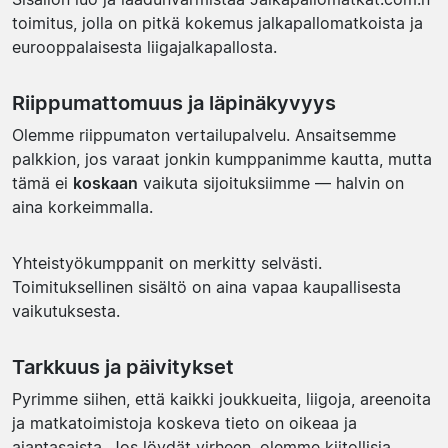
toimitus, jolla on pitkä kokemus jalkapallomatkoista ja
eurooppalaisesta liigajalkapallosta.
Riippumattomuus ja läpinäkyvyys
Olemme riippumaton vertailupalvelu. Ansaitsemme
palkkion, jos varaat jonkin kumppanimme kautta, mutta
tämä ei
koskaan
vaikuta sijoituksiimme — halvin on
aina korkeimmalla.
Yhteistyökumppanit on merkitty selvästi.
Toimituksellinen sisältö on aina vapaa kaupallisesta
vaikutuksesta.
Tarkkuus ja päivitykset
Pyrimme siihen, että kaikki joukkueita, liigoja, areenoita
ja matkatoimistoja koskeva tieto on oikeaa ja
ajantasaista. Jos löydät virheen, olemme kiitollisia