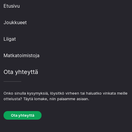
Etusivu
Joukkueet
Liigat
Matkatoimistoja
Ota yhteyttä
Onko sinulla kysymyksiä, löysitkö virheen tai haluatko vinkata meille
ottelusta? Täytä lomake, niin palaamme asiaan.
Ota yhteyttä