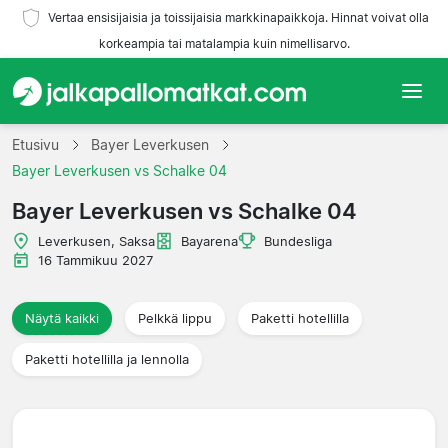
Vertaa ensisijaisia ja toissijaisia markkinapaikkoja. Hinnat voivat olla
korkeampia tai matalampia kuin nimellisarvo.
Etusivu
Etusivu
Bayer Leverkusen
Bayer Leverkusen vs Schalke 04
Joukkueet
Bayer Leverkusen vs Schalke 04
Liigat
Leverkusen, Saksa
Bayarena
Bundesliga
16 Tammikuu 2027
Matkatoimistoja
Näytä kaikki
Pelkkä lippu
Paketti hotellilla
Paketti hotellilla ja lennolla