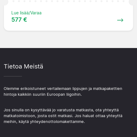
Lue lisää/Varaa
577 €
Tietoa Meistä
Olemme erikoistuneet vertailemaan lippujen ja matkapakettien
hintoja kaikkiin suuriin Euroopan liigoihin.
Jos sinulla on kysyttävää jo varatusta matkasta, ota yhteyttä
matkatoimistoon, josta ostit matkasi. Jos haluat ottaa yhteyttä
meihin, käytä yhteydenottolomakettamme.