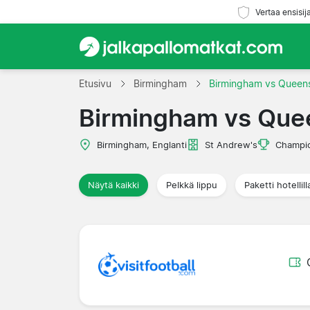
Vertaa ensisij
Etusivu
Birmingham
Birmingham vs Queen
Birmingham vs Que
Birmingham, Englanti
St Andrew's
Champi
Näytä kaikki
Pelkkä lippu
Paketti hotellill