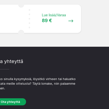
Lue lisää/Varaa
89 €
a yhteyttä
o sinulla kysymyksiä, löysitkö virheen tai haluatko
kata meille ottelusta? Täytä lomake, niin palaamme
aan.
Ota yhteyttä