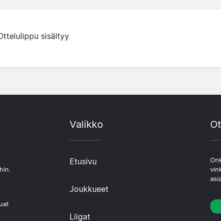
Ottelulippu sisältyy
Valikko
Ot
Etusivu
Onk
hin.
vin
asi
Joukkueet
uat
Liigat