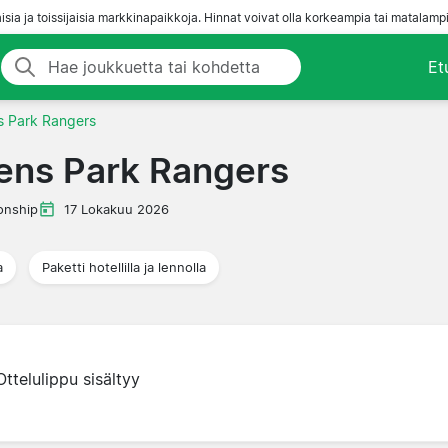
aisia ja toissijaisia markkinapaikkoja. Hinnat voivat olla korkeampia tai matalampi
Et
s Park Rangers
ens Park Rangers
onship
17 Lokakuu 2026
a
Paketti hotellilla ja lennolla
Ottelulippu sisältyy