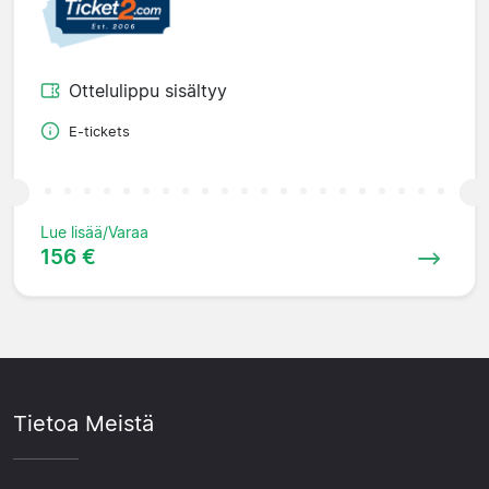
Ottelulippu sisältyy
E-tickets
Lue lisää/Varaa
156 €
Tietoa Meistä