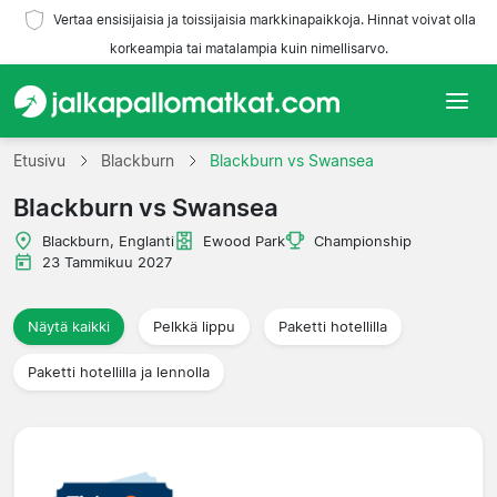
Vertaa ensisijaisia ja toissijaisia markkinapaikkoja. Hinnat voivat olla
korkeampia tai matalampia kuin nimellisarvo.
Etusivu
Etusivu
Blackburn
Blackburn vs Swansea
Blackburn vs Swansea
Joukkueet
Blackburn, Englanti
Ewood Park
Championship
Liigat
23 Tammikuu 2027
Matkatoimistoja
Näytä kaikki
Pelkkä lippu
Paketti hotellilla
Paketti hotellilla ja lennolla