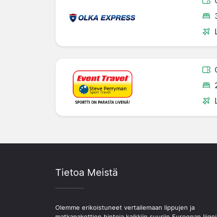
Tietoa Meistä
Olemme erikoistuneet vertailemaan lippujen ja
matkapakettien hintoja kaikkiin suuriin Euroopan liigoi