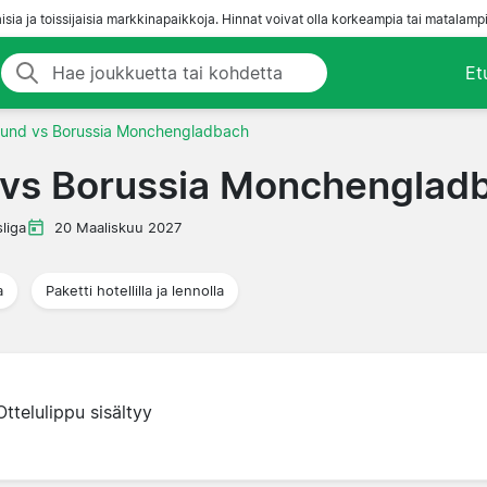
aisia ja toissijaisia markkinapaikkoja. Hinnat voivat olla korkeampia tai matalampi
Et
mund vs Borussia Monchengladbach
 vs Borussia Monchenglad
liga
20 Maaliskuu 2027
a
Paketti hotellilla ja lennolla
Ottelulippu sisältyy