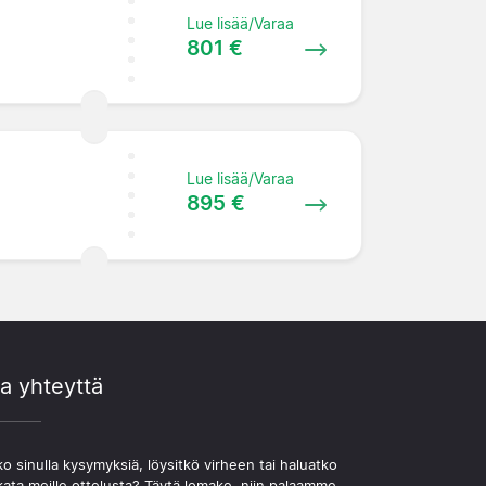
Lue lisää/Varaa
801 €
Lue lisää/Varaa
895 €
a yhteyttä
o sinulla kysymyksiä, löysitkö virheen tai haluatko
kata meille ottelusta? Täytä lomake, niin palaamme