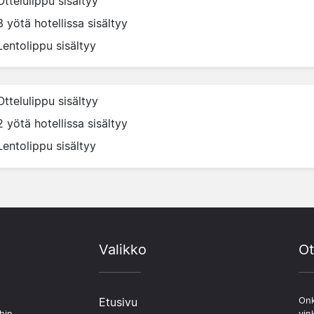
Ottelulippu sisältyy
3 yötä hotellissa sisältyy
Lentolippu sisältyy
Ottelulippu sisältyy
2 yötä hotellissa sisältyy
Lentolippu sisältyy
Valikko
Ot
Etusivu
Onk
hin.
vin