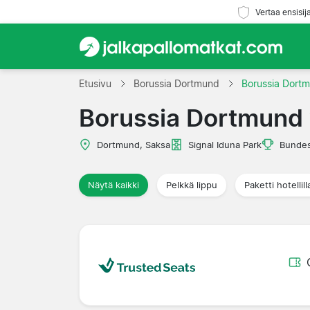
Vertaa ensisij
Etusivu
Borussia Dortmund
Borussia Dort
Borussia Dortmund
Dortmund, Saksa
Signal Iduna Park
Bundes
Näytä kaikki
Pelkkä lippu
Paketti hotellill