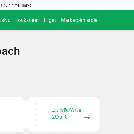
a kuin nimellisarvo.
usivu
Joukkueet
Liigat
Matkatoimistoja
bach
Lue lisää/Varaa
205 €