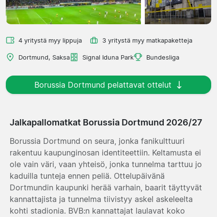
4 yritystä myy lippuja
3 yritystä myy matkapaketteja
Dortmund, Saksa
Signal Iduna Park
Bundesliga
Borussia Dortmund pelattavat ottelut
Jalkapallomatkat Borussia Dortmund 2026/27
Borussia Dortmund on seura, jonka fanikulttuuri
rakentuu kaupunginosan identiteettiin. Keltamusta ei
ole vain väri, vaan yhteisö, jonka tunnelma tarttuu jo
kaduilla tunteja ennen peliä. Ottelupäivänä
Dortmundin kaupunki herää varhain, baarit täyttyvät
kannattajista ja tunnelma tiivistyy askel askeleelta
kohti stadionia. BVB:n kannattajat laulavat koko