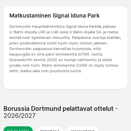
Matkustaminen Signal Iduna Park
Dortmundin Hauptbahnhofista Signal Iduna Parkille pääsee
U-Bahn-linjoilla U45 ja U46 sekä S-Bahn-linjalla S4, ja matka
kestää noin kymmenen minuuttia. Pelipäivinä vuoroja lisätään,
joten joukkoliikenne toimii hyvin myös ottelun jälkeen.
Dortmundiin saapuessa kannattaa huomioida, että
kaupungilla on oma pieni lentokenttä (DTM), mutta
Düsseldorfin kenttä (DUS) on isompi vaihtoehto ja sieltä
junalla noin tunti. Kölnin lentokenttä (CGN) on myös toimiva
reitti, matka-aika noin puolitoista tuntia.
Borussia Dortmund pelattavat ottelut
-
2026/2027