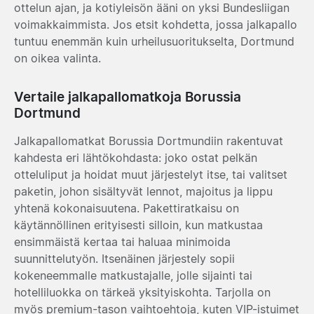
ottelun ajan, ja kotiyleisön ääni on yksi Bundesliigan
voimakkaimmista. Jos etsit kohdetta, jossa jalkapallo
tuntuu enemmän kuin urheilusuoritukselta, Dortmund
on oikea valinta.
Vertaile jalkapallomatkoja Borussia
Dortmund
Jalkapallomatkat Borussia Dortmundiin rakentuvat
kahdesta eri lähtökohdasta: joko ostat pelkän
otteluliput ja hoidat muut järjestelyt itse, tai valitset
paketin, johon sisältyvät lennot, majoitus ja lippu
yhtenä kokonaisuutena. Pakettiratkaisu on
käytännöllinen erityisesti silloin, kun matkustaa
ensimmäistä kertaa tai haluaa minimoida
suunnittelutyön. Itsenäinen järjestely sopii
kokeneemmalle matkustajalle, jolle sijainti tai
hotelliluokka on tärkeä yksityiskohta. Tarjolla on
myös premium-tason vaihtoehtoja, kuten VIP-istuimet