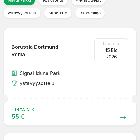
Näytä kaikki
Kotiottelut
Vierasottelut
ystavyysottelu
Supercup
Bundesliga
Lauantai
Borussia Dortmund
15 Elo
Roma
2026
Signal Iduna Park
ystavyysottelu
HINTA ALK.
55 €