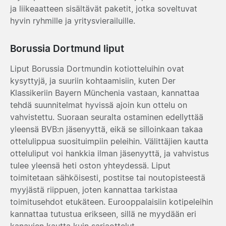
ja liikeaatteen sisältävät paketit, jotka soveltuvat
hyvin ryhmille ja yritysvierailuille.
Borussia Dortmund liput
Liput Borussia Dortmundin kotiotteluihin ovat
kysyttyjä, ja suuriin kohtaamisiin, kuten Der
Klassikeriin Bayern Münchenia vastaan, kannattaa
tehdä suunnitelmat hyvissä ajoin kun ottelu on
vahvistettu. Suoraan seuralta ostaminen edellyttää
yleensä BVB:n jäsenyyttä, eikä se silloinkaan takaa
ottelulippua suosituimpiin peleihin. Välittäjien kautta
otteluliput voi hankkia ilman jäsenyyttä, ja vahvistus
tulee yleensä heti oston yhteydessä. Liput
toimitetaan sähköisesti, postitse tai noutopisteestä
myyjästä riippuen, joten kannattaa tarkistaa
toimitusehdot etukäteen. Eurooppalaisiin kotipeleihin
kannattaa tutustua erikseen, sillä ne myydään eri
kanavien kautta kuin sarjaottelut.