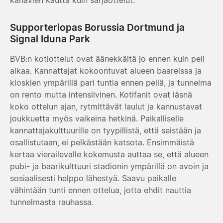
Supporteriopas Borussia Dortmund ja
Signal Iduna Park
BVB:n kotiottelut ovat äänekkäitä jo ennen kuin peli
alkaa. Kannattajat kokoontuvat alueen baareissa ja
kioskien ympärillä pari tuntia ennen peliä, ja tunnelma
on rento mutta intensiivinen. Kotifanit ovat läsnä
koko ottelun ajan, rytmittävät laulut ja kannustavat
joukkuetta myös vaikeina hetkinä. Paikalliselle
kannattajakulttuurille on tyypillistä, että seistään ja
osallistutaan, ei pelkästään katsota. Ensimmäistä
kertaa vierailevalle kokemusta auttaa se, että alueen
pubi- ja baarikulttuuri stadionin ympärillä on avoin ja
sosiaalisesti helppo lähestyä. Saavu paikalle
vähintään tunti ennen ottelua, jotta ehdit nauttia
tunnelmasta rauhassa.