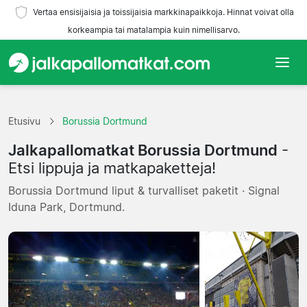
Vertaa ensisijaisia ja toissijaisia markkinapaikkoja. Hinnat voivat olla
korkeampia tai matalampia kuin nimellisarvo.
Etusivu
Etusivu
Borussia Dortmund
Joukkueet
Jalkapallomatkat Borussia Dortmund
-
Liigat
Etsi lippuja ja matkapaketteja!
Borussia Dortmund liput & turvalliset paketit · Signal
Matkatoimistoja
Iduna Park, Dortmund.