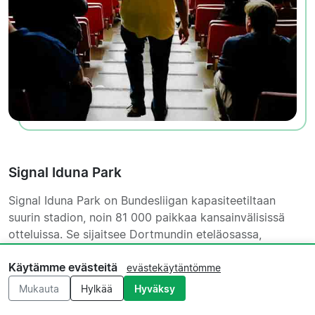
Signal Iduna Park
Signal Iduna Park on Bundesliigan kapasiteetiltaan
suurin stadion, noin 81 000 paikkaa kansainvälisissä
otteluissa. Se sijaitsee Dortmundin eteläosassa,
kävelymatkan päässä Strobelallee-alueelta. Arenan
Käytämme evästeitä
ympäristö on pelipäivinä täynnä elämää, ja kaupallinen
evästekäytäntömme
alue stadionin lähellä on hyvä paikka tutustua BVB-
Mukauta
Hylkää
Hyväksy
kulttuuriin ennen ottelua.