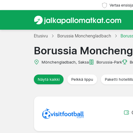
Vertaa ensisij
Etusivu
Borussia Monchengladbach
Borus
Borussia Monchengl
Mönchengladbach, Saksa
Borussia-Park
B
Näytä kaikki
Pelkkä lippu
Paketti hotellill