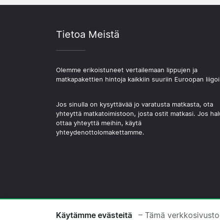
Tietoa Meistä
Olemme erikoistuneet vertailemaan lippujen ja
matkapakettien hintoja kaikkiin suuriin Euroopan liigoi
Jos sinulla on kysyttävää jo varatusta matkasta, ota
yhteyttä matkatoimistoon, josta ostit matkasi. Jos hal
ottaa yhteyttä meihin, käytä
yhteydenottolomakettamme.
© 2026 Copyright Jalkapallomatkat.com
Käytämme evästeitä
– Tämä verkkosivusto