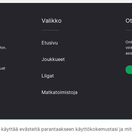
Valikko
Ot
Etusivu
Onk
hin.
vin
asi
Joukkueet
uat
Liigat
Matkatoimistoja
 ·
Tietoa Meistä
·
Ota yhteyttä
·
Tietosuojakäytäntö
·
E
 käyttää evästeitä parantaakseen käyttökokemustasi ja mi