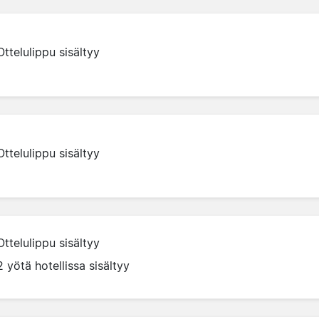
Ottelulippu sisältyy
Ottelulippu sisältyy
Ottelulippu sisältyy
2 yötä hotellissa sisältyy