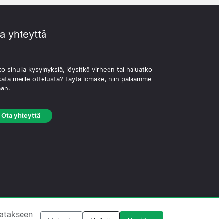
a yhteyttä
o sinulla kysymyksiä, löysitkö virheen tai haluatko
kata meille ottelusta? Täytä lomake, niin palaamme
aan.
Ota yhteyttä
västekäytäntö
·
Toimituksellinen käytäntö
tatakseen