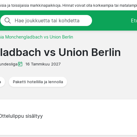
aisia ja toissijaisia markkinapaikkoja. Hinnat voivat olla korkeampia tai matalampi
Et
sia Monchengladbach vs Union Berlin
adbach vs Union Berlin
undesliga
16 Tammikuu 2027
a
Paketti hotellilla ja lennolla
Ottelulippu sisältyy