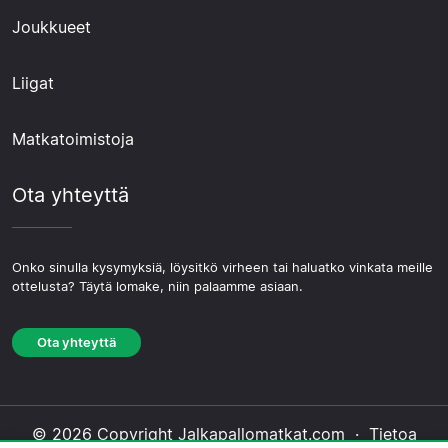
Joukkueet
Liigat
Matkatoimistoja
Ota yhteyttä
Onko sinulla kysymyksiä, löysitkö virheen tai haluatko vinkata meille
ottelusta? Täytä lomake, niin palaamme asiaan.
Ota yhteyttä
© 2026 Copyright Jalkapallomatkat.com ·
Tietoa