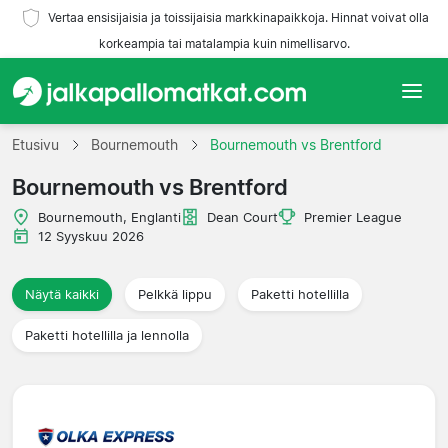
Vertaa ensisijaisia ja toissijaisia markkinapaikkoja. Hinnat voivat olla
korkeampia tai matalampia kuin nimellisarvo.
Etusivu
Etusivu
Bournemouth
Bournemouth vs Brentford
Bournemouth vs Brentford
Joukkueet
Bournemouth, Englanti
Dean Court
Premier League
Liigat
12 Syyskuu 2026
Matkatoimistoja
Näytä kaikki
Pelkkä lippu
Paketti hotellilla
Paketti hotellilla ja lennolla