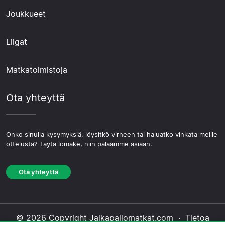
Joukkueet
Liigat
Matkatoimistoja
Ota yhteyttä
Onko sinulla kysymyksiä, löysitkö virheen tai haluatko vinkata meille
ottelusta? Täytä lomake, niin palaamme asiaan.
Ota yhteyttä
© 2026 Copyright Jalkapallomatkat.com ·
Tietoa