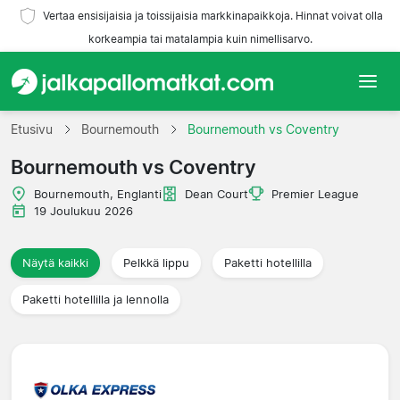
Vertaa ensisijaisia ja toissijaisia markkinapaikkoja. Hinnat voivat olla
korkeampia tai matalampia kuin nimellisarvo.
Etusivu
Etusivu
Bournemouth
Bournemouth vs Coventry
Bournemouth vs Coventry
Joukkueet
Bournemouth, Englanti
Dean Court
Premier League
Liigat
19 Joulukuu 2026
Matkatoimistoja
Näytä kaikki
Pelkkä lippu
Paketti hotellilla
Paketti hotellilla ja lennolla