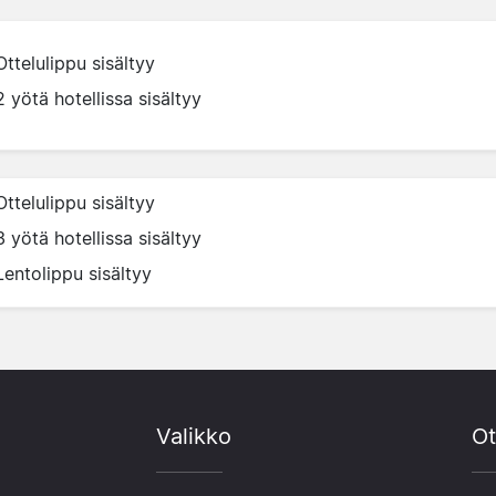
Ottelulippu sisältyy
2 yötä hotellissa sisältyy
Ottelulippu sisältyy
3 yötä hotellissa sisältyy
Lentolippu sisältyy
Valikko
Ot