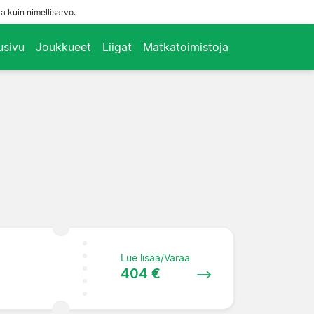
a kuin nimellisarvo.
usivu
Joukkueet
Liigat
Matkatoimistoja
Lue lisää/Varaa
404 €