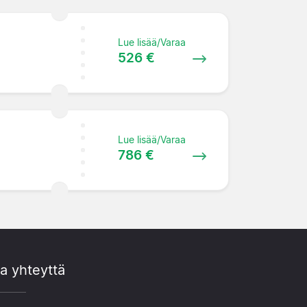
Lue lisää/Varaa
526 €
Lue lisää/Varaa
786 €
a yhteyttä