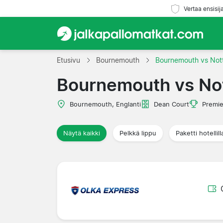
Vertaa ensisij
Etusivu
Bournemouth
Bournemouth vs Not
Bournemouth vs No
Bournemouth, Englanti
Dean Court
Premie
Näytä kaikki
Pelkkä lippu
Paketti hotellill