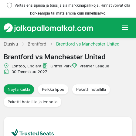
Vertaa ensisijaisia ja toissijaisia markkinapaikkoja. Hinnat voivat olla
korkeampia tai matalampia kuin nimellisarvo.
Etusivu
Etusivu
Brentford
Brentford vs Manchester United
Brentford vs Manchester United
Joukkueet
Lontoo, Englanti
Griffin Park
Premier League
Liigat
30 Tammikuu 2027
Matkatoimistoja
Näytä kaikki
Pelkkä lippu
Paketti hotellilla
Paketti hotellilla ja lennolla