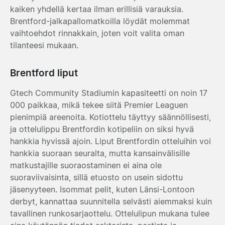
kaiken yhdellä kertaa ilman erillisiä varauksia.
Brentford-jalkapallomatkoilla löydät molemmat
vaihtoehdot rinnakkain, joten voit valita oman
tilanteesi mukaan.
Brentford liput
Gtech Community Stadiumin kapasiteetti on noin 17
000 paikkaa, mikä tekee siitä Premier Leaguen
pienimpiä areenoita. Kotiottelu täyttyy säännöllisesti,
ja ottelulippu Brentfordin kotipeliin on siksi hyvä
hankkia hyvissä ajoin. Liput Brentfordin otteluihin voi
hankkia suoraan seuralta, mutta kansainvälisille
matkustajille suoraostaminen ei aina ole
suoraviivaisinta, sillä etuosto on usein sidottu
jäsenyyteen. Isommat pelit, kuten Länsi-Lontoon
derbyt, kannattaa suunnitella selvästi aiemmaksi kuin
tavallinen runkosarjaottelu. Ottelulipun mukana tulee