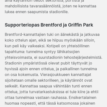
aina käytännön tiedot sektorista, portista ja
mahdollisista tavarasäännöistä, joten ne kannattaa
lukea ennen saapumista stadionille.
Supporteriopas Brentford ja Griffin Park
Brentford-kannattajien tuki on äänekästä ja jatkuvaa
koko ottelun ajan, eikä se hiipuu myöskään silloin,
kun peli käy vaikeaksi. Kotipeli on yhteisöllinen
tapahtuma: tunnelma syntyy lähikatsojien
yhteisvoimasta, ei suurstadionin tehostejärjestelmistä.
Stadionin ympäristössä olevat pubit täyttyvät jo
hyvissä ajoin ennen ottelua, ja paikallinen tunnelma
on osa kokemusta. Vierasjoukkueen kannattajat
sijoitetaan omalle sektorilleen, ja käytännöt ovat
selkeät. Kannattaa saapua vähintään tunti ennen
ottelua, jotta turvatarkastuksissa ei tule kiire ja ehtii
ottaa tunnelmaa vastaan rauhassa. Ensikertalainen
huomaa nopeasti, että tässä katsomossa jokainen