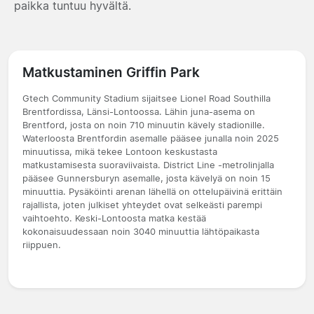
paikka tuntuu hyvältä.
Matkustaminen Griffin Park
Gtech Community Stadium sijaitsee Lionel Road Southilla
Brentfordissa, Länsi-Lontoossa. Lähin juna-asema on
Brentford, josta on noin 710 minuutin kävely stadionille.
Waterloosta Brentfordin asemalle pääsee junalla noin 2025
minuutissa, mikä tekee Lontoon keskustasta
matkustamisesta suoraviivaista. District Line -metrolinjalla
pääsee Gunnersburyn asemalle, josta kävelyä on noin 15
minuuttia. Pysäköinti arenan lähellä on ottelupäivinä erittäin
rajallista, joten julkiset yhteydet ovat selkeästi parempi
vaihtoehto. Keski-Lontoosta matka kestää
kokonaisuudessaan noin 3040 minuuttia lähtöpaikasta
riippuen.