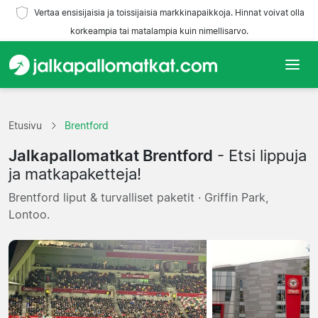
Vertaa ensisijaisia ja toissijaisia markkinapaikkoja. Hinnat voivat olla
korkeampia tai matalampia kuin nimellisarvo.
Etusivu
Etusivu
Brentford
Joukkueet
Jalkapallomatkat Brentford
- Etsi lippuja
Liigat
ja matkapaketteja!
Brentford liput & turvalliset paketit · Griffin Park,
Matkatoimistoja
Lontoo.