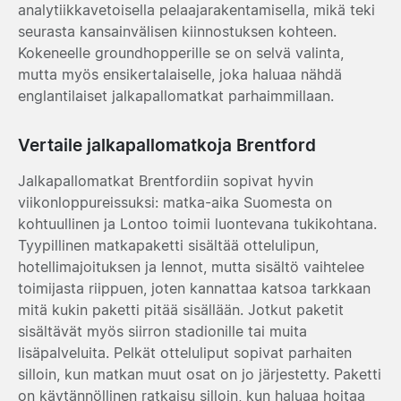
analytiikkavetoisella pelaajarakentamisella, mikä teki
seurasta kansainvälisen kiinnostuksen kohteen.
Kokeneelle groundhopperille se on selvä valinta,
mutta myös ensikertalaiselle, joka haluaa nähdä
englantilaiset jalkapallomatkat parhaimmillaan.
Vertaile jalkapallomatkoja Brentford
Jalkapallomatkat Brentfordiin sopivat hyvin
viikonloppureissuksi: matka-aika Suomesta on
kohtuullinen ja Lontoo toimii luontevana tukikohtana.
Tyypillinen matkapaketti sisältää ottelulipun,
hotellimajoituksen ja lennot, mutta sisältö vaihtelee
toimijasta riippuen, joten kannattaa katsoa tarkkaan
mitä kukin paketti pitää sisällään. Jotkut paketit
sisältävät myös siirron stadionille tai muita
lisäpalveluita. Pelkät otteluliput sopivat parhaiten
silloin, kun matkan muut osat on jo järjestetty. Paketti
on käytännöllinen ratkaisu silloin, kun haluaa hoitaa