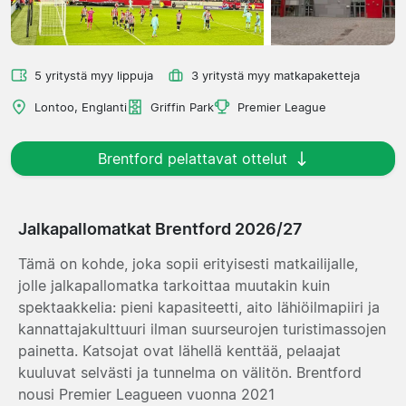
5 yritystä myy lippuja
3 yritystä myy matkapaketteja
Lontoo, Englanti
Griffin Park
Premier League
Brentford pelattavat ottelut
Jalkapallomatkat Brentford 2026/27
Tämä on kohde, joka sopii erityisesti matkailijalle,
jolle jalkapallomatka tarkoittaa muutakin kuin
spektaakkelia: pieni kapasiteetti, aito lähiöilmapiiri ja
kannattajakulttuuri ilman suurseurojen turistimassojen
painetta. Katsojat ovat lähellä kenttää, pelaajat
kuuluvat selvästi ja tunnelma on välitön. Brentford
nousi Premier Leagueen vuonna 2021