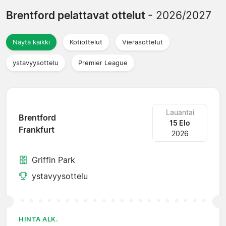
Brentford pelattavat ottelut
- 2026/2027
Näytä kaikki
Kotiottelut
Vierasottelut
ystavyysottelu
Premier League
Lauantai
Brentford
15 Elo
Frankfurt
2026
Griffin Park
ystavyysottelu
HINTA ALK.