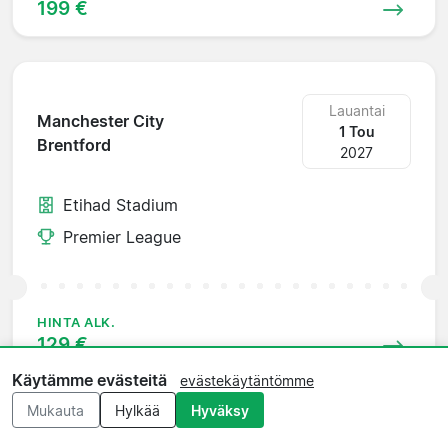
199 €
Lauantai
Manchester City
1 Tou
Brentford
2027
Etihad Stadium
Premier League
HINTA ALK.
129 €
Käytämme evästeitä
evästekäytäntömme
Mukauta
Hylkää
Hyväksy
Lauantai