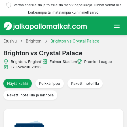
Vertaa ensisijaisia ja toissijaisia markkinapaikkoja. Hinnat voivat olla
korkeampia tai matalampia kuin nimellisarvo.
Etusivu
Etusivu
Brighton
Brighton vs Crystal Palace
Brighton vs Crystal Palace
Joukkueet
Brighton, Englanti
Falmer Stadium
Premier League
Liigat
17 Lokakuu 2026
Matkatoimistoja
Näytä kaikki
Pelkkä lippu
Paketti hotellilla
Paketti hotellilla ja lennolla