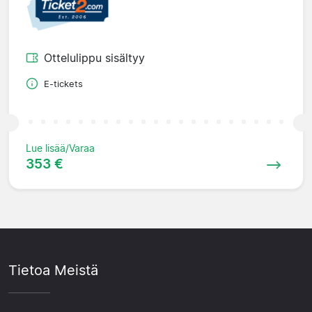
Ottelulippu sisältyy
E-tickets
Lue lisää/Varaa
353 €
Tietoa Meistä