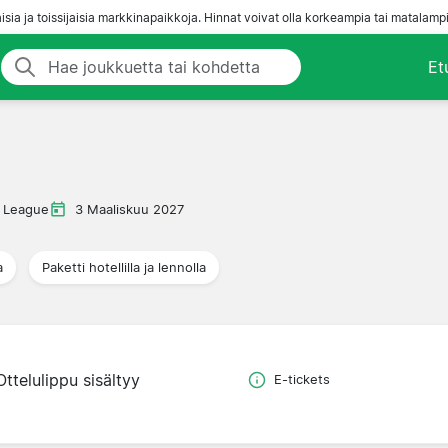
aisia ja toissijaisia markkinapaikkoja. Hinnat voivat olla korkeampia tai matalampi
Et
 League
3 Maaliskuu 2027
a
Paketti hotellilla ja lennolla
Ottelulippu sisältyy
E-tickets