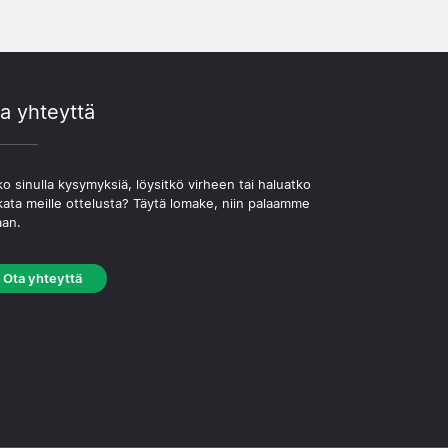
a yhteyttä
o sinulla kysymyksiä, löysitkö virheen tai haluatko
kata meille ottelusta? Täytä lomake, niin palaamme
aan.
Ota yhteyttä