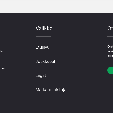
Valikko
Ot
Etusivu
Onk
hin.
vin
asi
Joukkueet
uat
Liigat
Matkatoimistoja