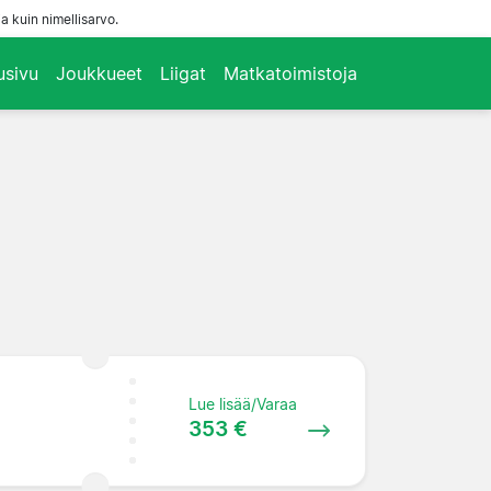
a kuin nimellisarvo.
usivu
Joukkueet
Liigat
Matkatoimistoja
Lue lisää/Varaa
353 €