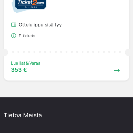
Ottelulippu sisältyy
E-tickets
Lue lisää/Varaa
353 €
Tietoa Meistä