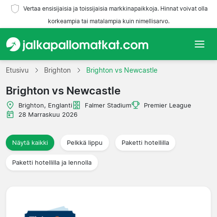
Vertaa ensisijaisia ja toissijaisia markkinapaikkoja. Hinnat voivat olla
korkeampia tai matalampia kuin nimellisarvo.
Etusivu
Etusivu
Brighton
Brighton vs Newcastle
Brighton vs Newcastle
Joukkueet
Brighton, Englanti
Falmer Stadium
Premier League
Liigat
28 Marraskuu 2026
Matkatoimistoja
Näytä kaikki
Pelkkä lippu
Paketti hotellilla
Paketti hotellilla ja lennolla