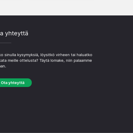
a yhteyttä
o sinulla kysymyksiä, löysitkö virheen tai haluatko
kata meille ottelusta? Täytä lomake, niin palaamme
aan.
Ota yhteyttä