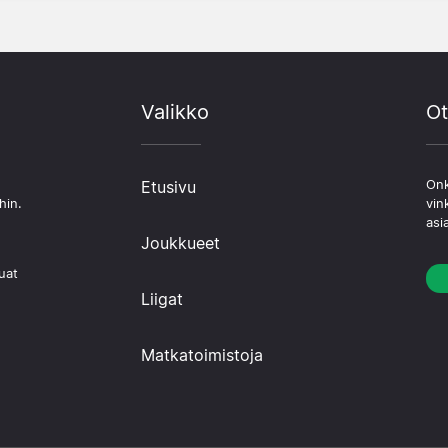
Valikko
Ot
Etusivu
Onk
hin.
vin
asi
Joukkueet
uat
Liigat
Matkatoimistoja