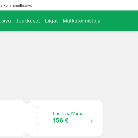
a kuin nimellisarvo.
usivu
Joukkueet
Liigat
Matkatoimistoja
Lue lisää/Varaa
156 €