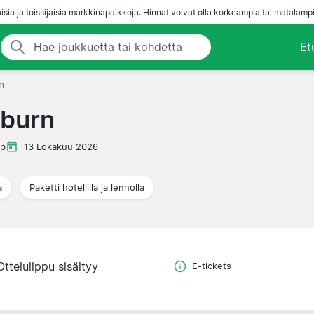
aisia ja toissijaisia markkinapaikkoja. Hinnat voivat olla korkeampia tai matalampi
Et
n
kburn
ip
13 Lokakuu 2026
a
Paketti hotellilla ja lennolla
Ottelulippu sisältyy
E-tickets