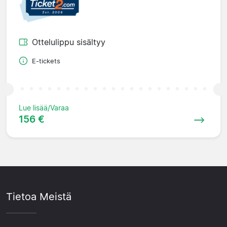
Ottelulippu sisältyy
E-tickets
Lue lisää/Varaa
156 €
Tietoa Meistä