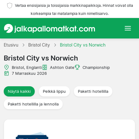
Vertaa ensisijaisia ja toissijaisia markkinapaikkoja. Hinnat voivat olla
korkeampia tai matalampia kuin nimellisarvo.
Etusivu
Etusivu
Bristol City
Bristol City vs Norwich
Bristol City vs Norwich
Joukkueet
Bristol, Englanti
Ashton Gate
Championship
Liigat
7 Marraskuu 2026
Matkatoimistoja
Näytä kaikki
Pelkkä lippu
Paketti hotellilla
Paketti hotellilla ja lennolla