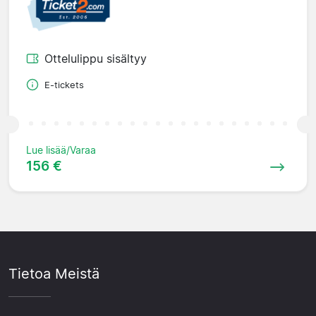
Ottelulippu sisältyy
E-tickets
Lue lisää/Varaa
156 €
Tietoa Meistä