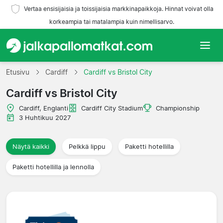
Vertaa ensisijaisia ja toissijaisia markkinapaikkoja. Hinnat voivat olla
korkeampia tai matalampia kuin nimellisarvo.
Etusivu
Etusivu
Cardiff
Cardiff vs Bristol City
Cardiff vs Bristol City
Joukkueet
Cardiff, Englanti
Cardiff City Stadium
Championship
Liigat
3 Huhtikuu 2027
Matkatoimistoja
Näytä kaikki
Pelkkä lippu
Paketti hotellilla
Paketti hotellilla ja lennolla