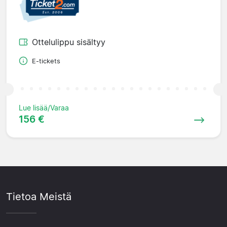
Ottelulippu sisältyy
E-tickets
Lue lisää/Varaa
156 €
Tietoa Meistä