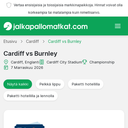
Vertaa ensisijaisia ja toissijaisia markkinapaikkoja. Hinnat voivat olla
korkeampia tai matalampia kuin nimellisarvo.
Etusivu
Etusivu
Cardiff
Cardiff vs Burnley
Cardiff vs Burnley
Joukkueet
Cardiff, Englanti
Cardiff City Stadium
Championship
Liigat
7 Marraskuu 2026
Matkatoimistoja
Näytä kaikki
Pelkkä lippu
Paketti hotellilla
Paketti hotellilla ja lennolla