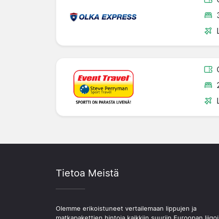
Tietoa Meistä
Olemme erikoistuneet vertailemaan lippujen ja
matkapakettien hintoja kaikkiin suuriin Euroopan liigoi