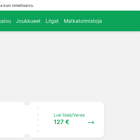
a kuin nimellisarvo.
usivu
Joukkueet
Liigat
Matkatoimistoja
Lue lisää/Varaa
127 €