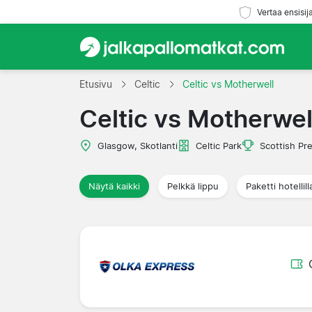
Vertaa ensisij
Etusivu
Celtic
Celtic vs Motherwell
Celtic vs Motherwel
Glasgow, Skotlanti
Celtic Park
Scottish Pr
Näytä kaikki
Pelkkä lippu
Paketti hotellill