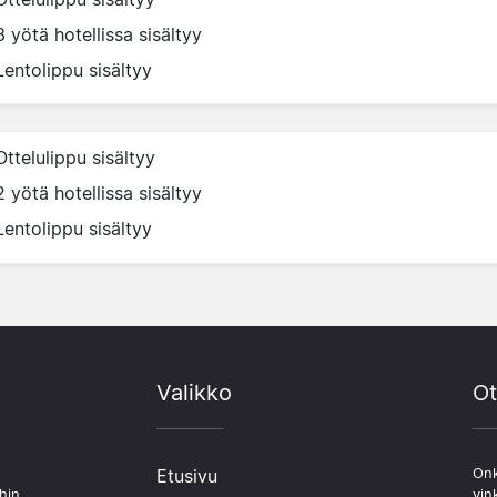
3 yötä hotellissa sisältyy
Lentolippu sisältyy
Ottelulippu sisältyy
2 yötä hotellissa sisältyy
Lentolippu sisältyy
Valikko
Ot
Etusivu
Onk
hin.
vin