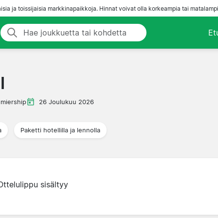
aisia ja toissijaisia markkinapaikkoja. Hinnat voivat olla korkeampia tai matalampi
Et
l
emiership
26 Joulukuu 2026
a
Paketti hotellilla ja lennolla
Ottelulippu sisältyy