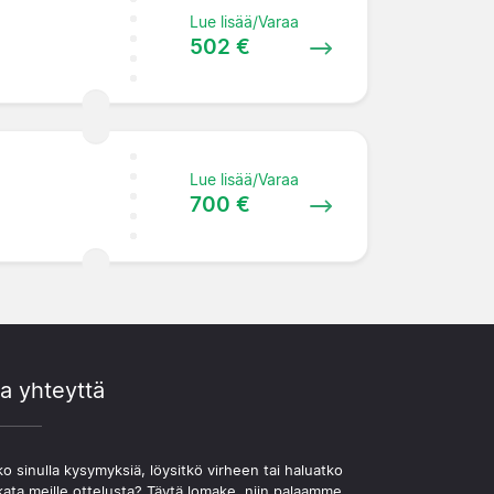
Lue lisää/Varaa
502 €
Lue lisää/Varaa
700 €
a yhteyttä
o sinulla kysymyksiä, löysitkö virheen tai haluatko
kata meille ottelusta? Täytä lomake, niin palaamme