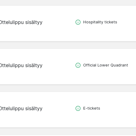
Ottelulippu sisältyy
Hospitality tickets
Ottelulippu sisältyy
Official Lower Quadrant
Ottelulippu sisältyy
E-tickets