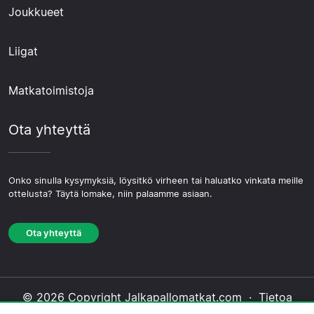
Joukkueet
Liigat
Matkatoimistoja
Ota yhteyttä
Onko sinulla kysymyksiä, löysitkö virheen tai haluatko vinkata meille
ottelusta? Täytä lomake, niin palaamme asiaan.
Ota yhteyttä
© 2026 Copyright Jalkapallomatkat.com ·
Tietoa
Meistä
·
Ota yhteyttä
·
Tietosuojakäytäntö
·