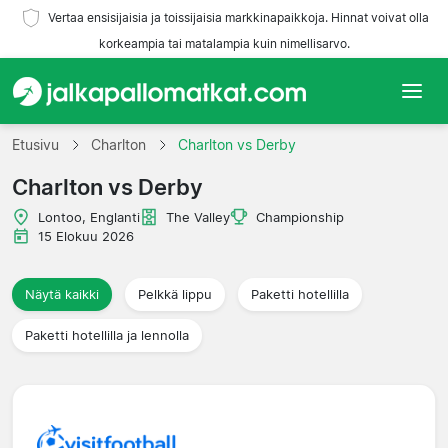
Vertaa ensisijaisia ja toissijaisia markkinapaikkoja. Hinnat voivat olla
korkeampia tai matalampia kuin nimellisarvo.
Etusivu
Etusivu
Charlton
Charlton vs Derby
Charlton vs Derby
Joukkueet
Lontoo, Englanti
The Valley
Championship
Liigat
15 Elokuu 2026
Matkatoimistoja
Näytä kaikki
Pelkkä lippu
Paketti hotellilla
Paketti hotellilla ja lennolla