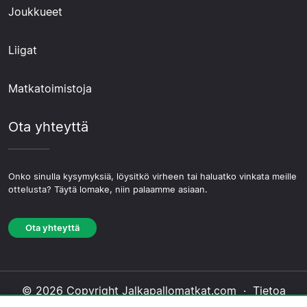
Joukkueet
Liigat
Matkatoimistoja
Ota yhteyttä
Onko sinulla kysymyksiä, löysitkö virheen tai haluatko vinkata meille
ottelusta? Täytä lomake, niin palaamme asiaan.
Ota yhteyttä
© 2026 Copyright Jalkapallomatkat.com ·
Tietoa
Meistä
·
Ota yhteyttä
·
Tietosuojakäytäntö
·