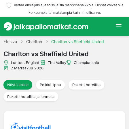
Vertaa ensisijaisia ja toissijaisia markkinapaikkoja. Hinnat voivat olla
korkeampia tai matalampia kuin nimellisarvo.
Etusivu
Etusivu
Charlton
Charlton vs Sheffield United
Charlton vs Sheffield United
Joukkueet
Lontoo, Englanti
The Valley
Championship
Liigat
7 Marraskuu 2026
Matkatoimistoja
Näytä kaikki
Pelkkä lippu
Paketti hotellilla
Paketti hotellilla ja lennolla