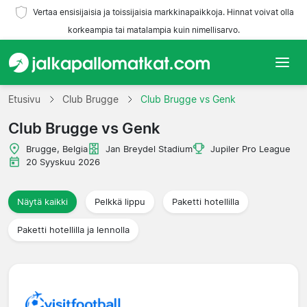
Vertaa ensisijaisia ja toissijaisia markkinapaikkoja. Hinnat voivat olla
korkeampia tai matalampia kuin nimellisarvo.
Etusivu
Etusivu
Club Brugge
Club Brugge vs Genk
Club Brugge vs Genk
Joukkueet
Brugge, Belgia
Jan Breydel Stadium
Jupiler Pro League
Liigat
20 Syyskuu 2026
Matkatoimistoja
Näytä kaikki
Pelkkä lippu
Paketti hotellilla
Paketti hotellilla ja lennolla