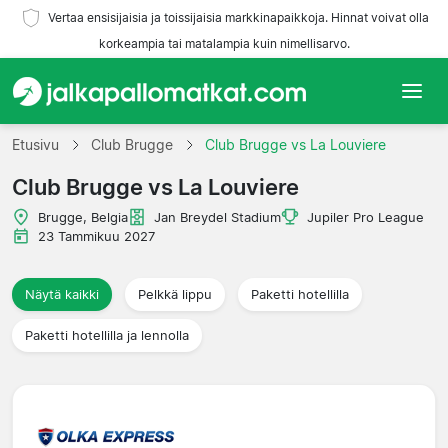
Vertaa ensisijaisia ja toissijaisia markkinapaikkoja. Hinnat voivat olla
korkeampia tai matalampia kuin nimellisarvo.
Etusivu
Etusivu
Club Brugge
Club Brugge vs La Louviere
Club Brugge vs La Louviere
Joukkueet
Brugge, Belgia
Jan Breydel Stadium
Jupiler Pro League
Liigat
23 Tammikuu 2027
Matkatoimistoja
Näytä kaikki
Pelkkä lippu
Paketti hotellilla
Paketti hotellilla ja lennolla