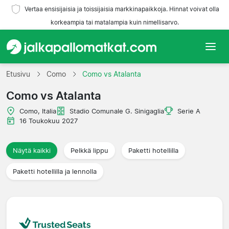
Vertaa ensisijaisia ja toissijaisia markkinapaikkoja. Hinnat voivat olla
korkeampia tai matalampia kuin nimellisarvo.
Etusivu
Etusivu
Como
Como vs Atalanta
Como vs Atalanta
Joukkueet
Como, Italia
Stadio Comunale G. Sinigaglia
Serie A
Liigat
16 Toukokuu 2027
Matkatoimistoja
Näytä kaikki
Pelkkä lippu
Paketti hotellilla
Paketti hotellilla ja lennolla