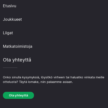
Etusivu
Joukkueet
Liigat
Matkatoimistoja
Ota yhteyttä
Onko sinulla kysymyksiä, löysitkö virheen tai haluatko vinkata meille
ottelusta? Täytä lomake, niin palaamme asiaan.
Ota yhteyttä