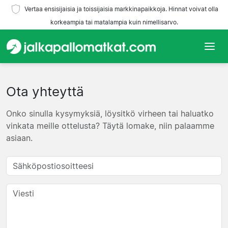
Vertaa ensisijaisia ja toissijaisia markkinapaikkoja. Hinnat voivat olla
korkeampia tai matalampia kuin nimellisarvo.
Etusivu
Ota yhteyttä
Joukkueet
Onko sinulla kysymyksiä, löysitkö virheen tai haluatko
Liigat
vinkata meille ottelusta? Täytä lomake, niin palaamme
asiaan.
Matkatoimistoja