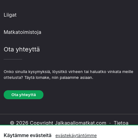
Liigat
Matkatoimistoja
Ota yhteyttä
Onko sinulla kysymyksiä, löysitkö virheen tai haluatko vinkata meille
ottelusta? Täytä lomake, niin palaamme asiaan.
Ota yhteyttä
© 2026 Copyright Jalkapallomatkat.com ·
Tietoa
Meistä
·
Ota yhteyttä
·
Tietosuojakäytäntö
·
Käytämme evästeitä
evästekäytäntömme
Evästekäytäntö
·
Toimituksellinen käytäntö