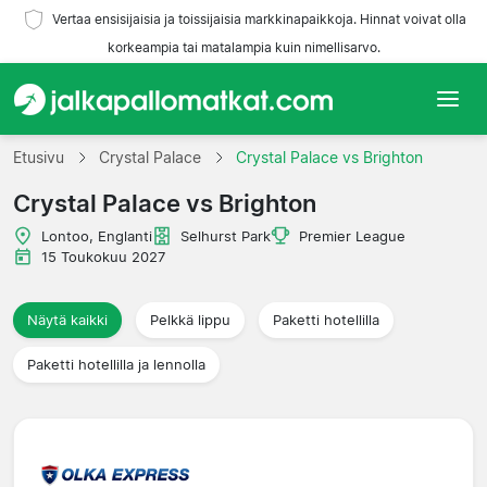
Vertaa ensisijaisia ja toissijaisia markkinapaikkoja. Hinnat voivat olla
korkeampia tai matalampia kuin nimellisarvo.
Etusivu
Etusivu
Crystal Palace
Crystal Palace vs Brighton
Crystal Palace vs Brighton
Joukkueet
Lontoo, Englanti
Selhurst Park
Premier League
Liigat
15 Toukokuu 2027
Matkatoimistoja
Näytä kaikki
Pelkkä lippu
Paketti hotellilla
Paketti hotellilla ja lennolla