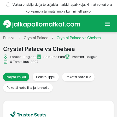
Vertaa ensisijaisia ja toissijaisia markkinapaikkoja. Hinnat voivat olla
korkeampia tai matalampia kuin nimellisarvo.
Etusivu
Etusivu
Crystal Palace
Crystal Palace vs Chelsea
Crystal Palace vs Chelsea
Joukkueet
Lontoo, Englanti
Selhurst Park
Premier League
Liigat
6 Tammikuu 2027
Matkatoimistoja
Näytä kaikki
Pelkkä lippu
Paketti hotellilla
Paketti hotellilla ja lennolla