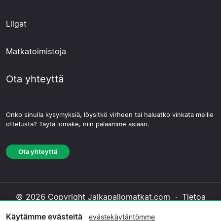
Liigat
Matkatoimistoja
Ota yhteyttä
Onko sinulla kysymyksiä, löysitkö virheen tai haluatko vinkata meille
ottelusta? Täytä lomake, niin palaamme asiaan.
Ota yhteyttä
© 2026 Copyright Jalkapallomatkat.com ·
Tietoa
Meistä
·
Ota yhteyttä
·
Tietosuojakäytäntö
·
Käytämme evästeitä
evästekäytäntömme
Evästekäytäntö
·
Toimituksellinen käytäntö