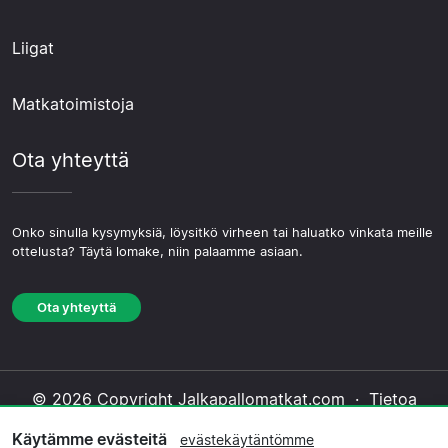
Liigat
Matkatoimistoja
Ota yhteyttä
Onko sinulla kysymyksiä, löysitkö virheen tai haluatko vinkata meille
ottelusta? Täytä lomake, niin palaamme asiaan.
Ota yhteyttä
© 2026 Copyright Jalkapallomatkat.com ·
Tietoa
Meistä
·
Ota yhteyttä
·
Tietosuojakäytäntö
·
Käytämme evästeitä
evästekäytäntömme
Evästekäytäntö
·
Toimituksellinen käytäntö