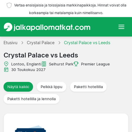
Vertaa ensisijaisia ja toissijaisia markkinapaikkoja. Hinnat voivat olla
korkeampia tai matalampia kuin nimellisarvo.
Etusivu
Etusivu
Crystal Palace
Crystal Palace vs Leeds
Crystal Palace vs Leeds
Joukkueet
Lontoo, Englanti
Selhurst Park
Premier League
Liigat
30 Toukokuu 2027
Matkatoimistoja
Näytä kaikki
Pelkkä lippu
Paketti hotellilla
Paketti hotellilla ja lennolla