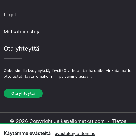
Liigat
Matkatoimistoja
Ota yhteyttä
Onko sinulla kysymyksiä, löysitkö virheen tai haluatko vinkata meille
ottelusta? Täytä lomake, niin palaamme asiaan.
Ota yhteyttä
© 2026 Copyright Jalkapallomatkat.com ·
Tietoa
Meistä
·
Ota yhteyttä
·
Tietosuojakäytäntö
·
Käytämme evästeitä
evästekäytäntömme
Evästekäytäntö
·
Toimituksellinen käytäntö