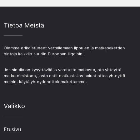
Tietoa Meistä
Olemme erikoistuneet vertailemaan lippujen ja matkapakettien
hintoja kaikkiin suuriin Euroopan liigoihin.
Jos sinulla on kysyttävää jo varatusta matkasta, ota yhteyttä
matkatoimistoon, josta ostit matkasi. Jos haluat ottaa yhteyttä
meihin, käytä yhteydenottolomakettamme.
Valikko
Etusivu