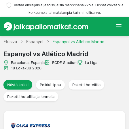
Vertaa ensisijaisia ja toissijaisia markkinapaikkoja. Hinnat voivat olla
korkeampia tai matalampia kuin nimellisarvo.
Etusivu
Etusivu
Espanyol
Espanyol vs Atlético Madrid
Espanyol vs Atlético Madrid
Joukkueet
Barcelona, Espanja
RCDE Stadium
La Liga
Liigat
18 Lokakuu 2026
Matkatoimistoja
Näytä kaikki
Pelkkä lippu
Paketti hotellilla
Paketti hotellilla ja lennolla