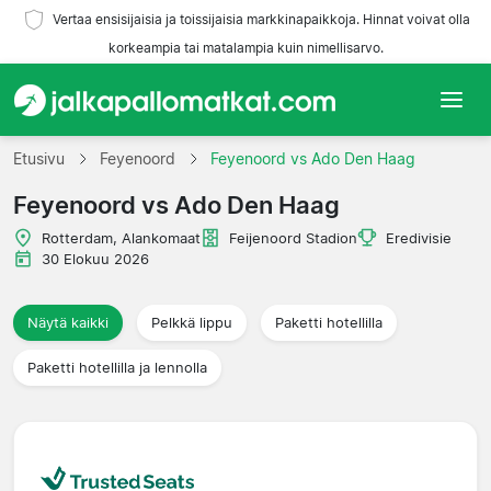
Vertaa ensisijaisia ja toissijaisia markkinapaikkoja. Hinnat voivat olla
korkeampia tai matalampia kuin nimellisarvo.
Etusivu
Etusivu
Feyenoord
Feyenoord vs Ado Den Haag
Feyenoord vs Ado Den Haag
Joukkueet
Rotterdam, Alankomaat
Feijenoord Stadion
Eredivisie
Liigat
30 Elokuu 2026
Matkatoimistoja
Näytä kaikki
Pelkkä lippu
Paketti hotellilla
Paketti hotellilla ja lennolla