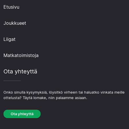
Etusivu
Joukkueet
Liigat
Matkatoimistoja
Ota yhteyttä
Onko sinulla kysymyksiä, löysitkö virheen tai haluatko vinkata meille
ottelusta? Täytä lomake, niin palaamme asiaan.
Ota yhteyttä