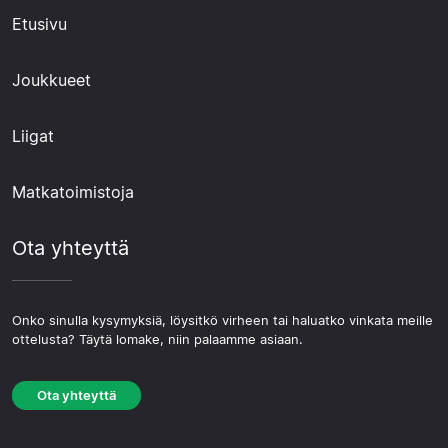
Etusivu
Joukkueet
Liigat
Matkatoimistoja
Ota yhteyttä
Onko sinulla kysymyksiä, löysitkö virheen tai haluatko vinkata meille
ottelusta? Täytä lomake, niin palaamme asiaan.
Ota yhteyttä