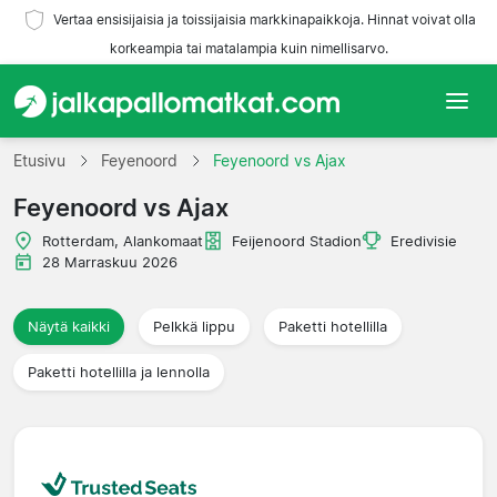
Vertaa ensisijaisia ja toissijaisia markkinapaikkoja. Hinnat voivat olla
korkeampia tai matalampia kuin nimellisarvo.
Etusivu
Etusivu
Feyenoord
Feyenoord vs Ajax
Feyenoord vs Ajax
Joukkueet
Rotterdam, Alankomaat
Feijenoord Stadion
Eredivisie
Liigat
28 Marraskuu 2026
Matkatoimistoja
Näytä kaikki
Pelkkä lippu
Paketti hotellilla
Paketti hotellilla ja lennolla