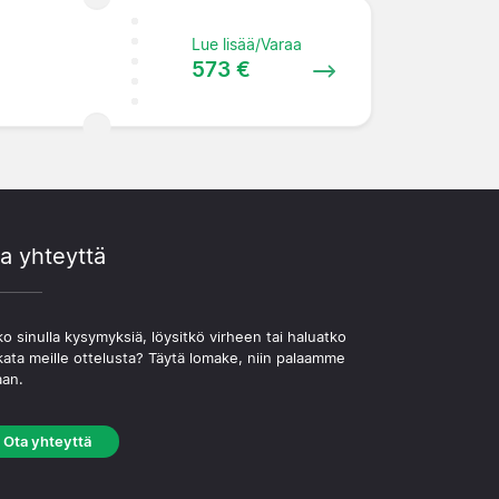
Lue lisää/Varaa
573 €
a yhteyttä
o sinulla kysymyksiä, löysitkö virheen tai haluatko
kata meille ottelusta? Täytä lomake, niin palaamme
aan.
Ota yhteyttä