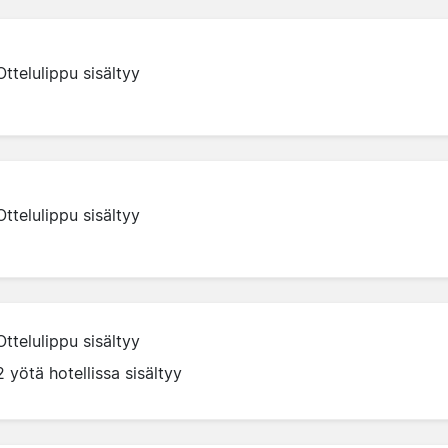
Ottelulippu sisältyy
Ottelulippu sisältyy
Ottelulippu sisältyy
2 yötä hotellissa sisältyy