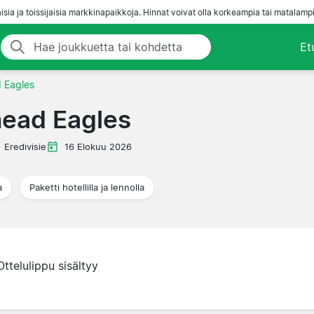
aisia ja toissijaisia markkinapaikkoja. Hinnat voivat olla korkeampia tai matalampi
Et
 Eagles
head Eagles
Eredivisie
16 Elokuu 2026
a
Paketti hotellilla ja lennolla
Ottelulippu sisältyy