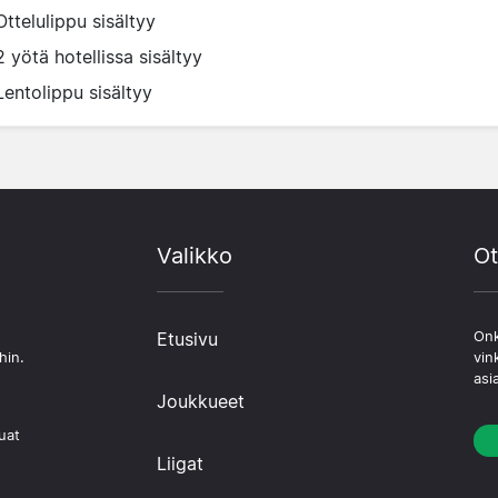
Ottelulippu sisältyy
2 yötä hotellissa sisältyy
Lentolippu sisältyy
Valikko
Ot
Etusivu
Onk
hin.
vin
asi
Joukkueet
uat
Liigat