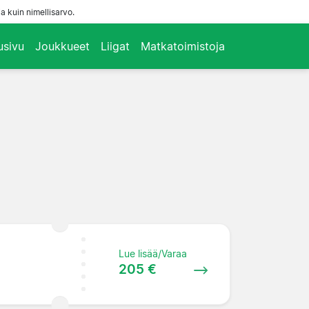
a kuin nimellisarvo.
usivu
Joukkueet
Liigat
Matkatoimistoja
Lue lisää/Varaa
205 €