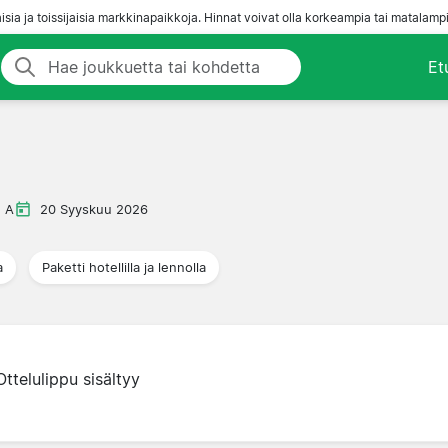
aisia ja toissijaisia markkinapaikkoja. Hinnat voivat olla korkeampia tai matalampi
Et
e A
20 Syyskuu 2026
a
Paketti hotellilla ja lennolla
Ottelulippu sisältyy