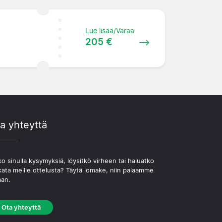
Lue lisää/Varaa
205 €
a yhteyttä
o sinulla kysymyksiä, löysitkö virheen tai haluatko
kata meille ottelusta? Täytä lomake, niin palaamme
aan.
Ota yhteyttä