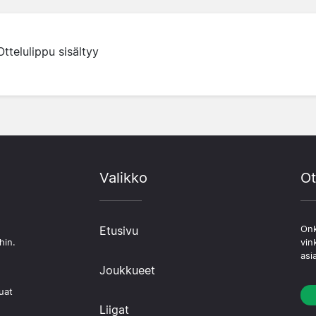
Ottelulippu sisältyy
Valikko
Ot
Etusivu
Onk
hin.
vin
asi
Joukkueet
uat
Liigat