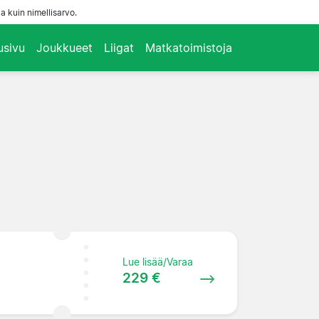
a kuin nimellisarvo.
usivu
Joukkueet
Liigat
Matkatoimistoja
Lue lisää/Varaa
229 €