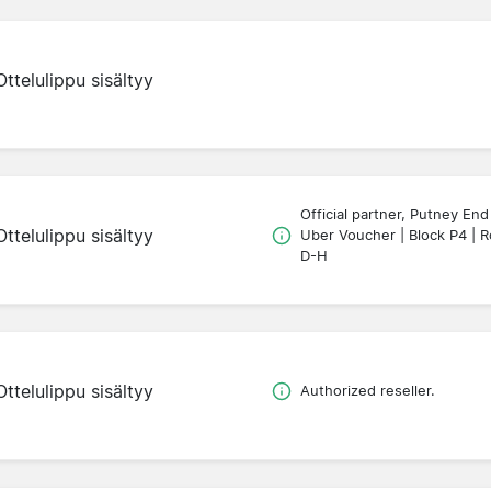
Ottelulippu sisältyy
Official partner, Putney End
Ottelulippu sisältyy
Uber Voucher | Block P4 | 
D-H
Ottelulippu sisältyy
Authorized reseller.