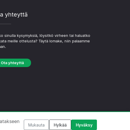
a yhteyttä
o sinulla kysymyksiä, löysitkö virheen tai haluatko
kata meille ottelusta? Täytä lomake, niin palaamme
aan.
Ota yhteyttä
västekäytäntö
·
Toimituksellinen käytäntö
tatakseen
Mukauta
Hylkää
Hyväksy