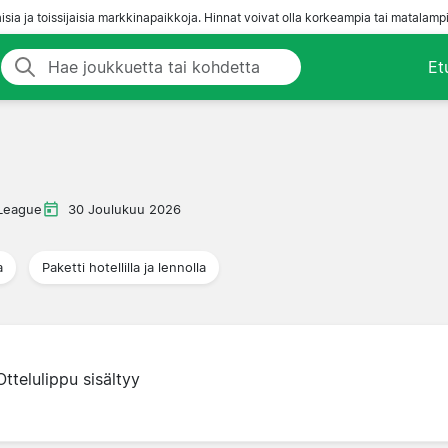
aisia ja toissijaisia markkinapaikkoja. Hinnat voivat olla korkeampia tai matalampi
Et
League
30 Joulukuu 2026
a
Paketti hotellilla ja lennolla
Ottelulippu sisältyy