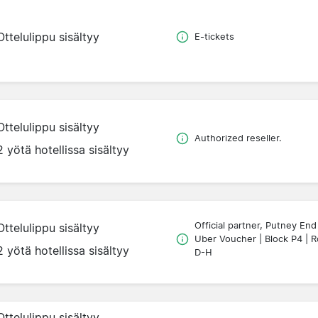
Ottelulippu sisältyy
E-tickets
Ottelulippu sisältyy
Authorized reseller.
2 yötä hotellissa sisältyy
Official partner, Putney End
Ottelulippu sisältyy
Uber Voucher | Block P4 | 
2 yötä hotellissa sisältyy
D-H
Ottelulippu sisältyy