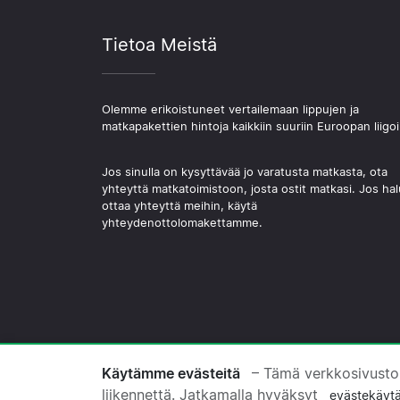
Tietoa Meistä
Olemme erikoistuneet vertailemaan lippujen ja
matkapakettien hintoja kaikkiin suuriin Euroopan liigoi
Jos sinulla on kysyttävää jo varatusta matkasta, ota
yhteyttä matkatoimistoon, josta ostit matkasi. Jos hal
ottaa yhteyttä meihin, käytä
yhteydenottolomakettamme.
© 2026 Copyright Jalkapallomatkat.com
Käytämme evästeitä
– Tämä verkkosivusto
liikennettä. Jatkamalla hyväksyt
evästekäyt