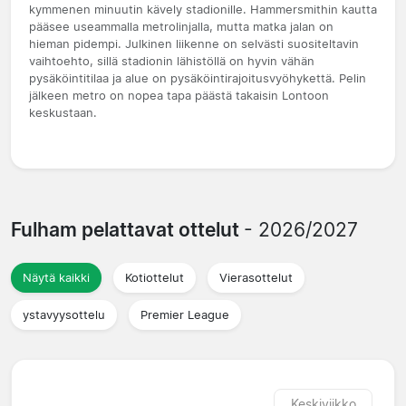
kymmenen minuutin kävely stadionille. Hammersmithin kautta
pääsee useammalla metrolinjalla, mutta matka jalan on
hieman pidempi. Julkinen liikenne on selvästi suositeltavin
vaihtoehto, sillä stadionin lähistöllä on hyvin vähän
pysäköintitilaa ja alue on pysäköintirajoitusvyöhykettä. Pelin
jälkeen metro on nopea tapa päästä takaisin Lontoon
keskustaan.
Fulham pelattavat ottelut
- 2026/2027
Näytä kaikki
Kotiottelut
Vierasottelut
ystavyysottelu
Premier League
Keskiviikko