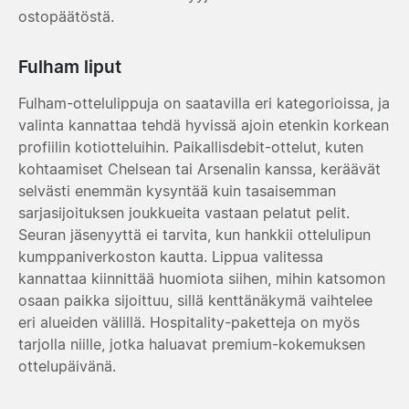
ostopäätöstä.
Fulham liput
Fulham-ottelulippuja on saatavilla eri kategorioissa, ja
valinta kannattaa tehdä hyvissä ajoin etenkin korkean
profiilin kotiotteluihin. Paikallisdebit-ottelut, kuten
kohtaamiset Chelsean tai Arsenalin kanssa, keräävät
selvästi enemmän kysyntää kuin tasaisemman
sarjasijoituksen joukkueita vastaan pelatut pelit.
Seuran jäsenyyttä ei tarvita, kun hankkii ottelulipun
kumppaniverkoston kautta. Lippua valitessa
kannattaa kiinnittää huomiota siihen, mihin katsomon
osaan paikka sijoittuu, sillä kenttänäkymä vaihtelee
eri alueiden välillä. Hospitality-paketteja on myös
tarjolla niille, jotka haluavat premium-kokemuksen
ottelupäivänä.