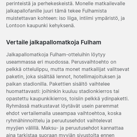
perinteistä ja perhekeskeistä. Monelle matkailevalle
jalkapallofanille juuri tämä tekee Fulhamista
muistettavan kohteen: iso liiga, intiimi ympäristö, ja
Lontoon kaupunki kehyksenä.
Vertaile jalkapallomatkoja Fulham
Jalkapallomatkoja Fulham-otteluihin löytyy
useammassa eri muodossa. Perusvaihtoehto on
pelkkä ottelulippu, mutta monet matkailijat valitsevat
paketin, joka sisältää lennot, hotellimajoituksen ja
paikan stadionilla. Pakettien sisältö vaihtelee
huomattavasti: joihinkin kuuluu stadionkierros tai
opastettu kaupunkikierros, toisiin pelkkä ydinpaketti.
Ryhmässä matkustavat löytävät usein paremmat
ehdot vertailemalla useampaa vaihtoehtoa, koska
ryhmähinnoittelu ja peruutusehdot vaihtelevat
myyjien välillä. Maksu- ja peruutusehdot kannattaa
aina tarkistaa suoraan myyjän sivustolta ennen