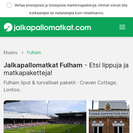
Vertaa ensisijaisia ja toissijaisia markkinapaikkoja. Hinnat voivat olla
korkeampia tai matalampia kuin nimellisarvo.
Etusivu
Etusivu
Fulham
Joukkueet
Jalkapallomatkat Fulham
- Etsi lippuja ja
Liigat
matkapaketteja!
Fulham liput & turvalliset paketit · Craven Cottage,
Matkatoimistoja
Lontoo.