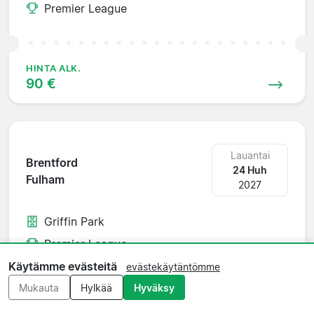
Premier League
HINTA ALK.
90 €
Lauantai
Brentford
24 Huh
Fulham
2027
Griffin Park
Premier League
Käytämme evästeitä
evästekäytäntömme
Mukauta
Hylkää
Hyväksy
HINTA ALK.