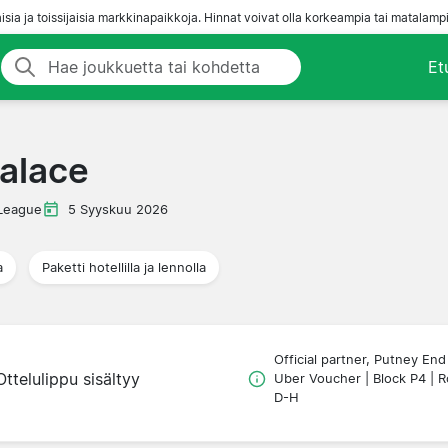
aisia ja toissijaisia markkinapaikkoja. Hinnat voivat olla korkeampia tai matalampi
Et
Palace
League
5 Syyskuu 2026
a
Paketti hotellilla ja lennolla
Official partner, Putney End
Ottelulippu sisältyy
Uber Voucher | Block P4 | 
D-H