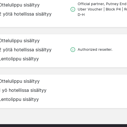
Official partner, Putney End
Ottelulippu sisältyy
Uber Voucher | Block P4 | 
2 yötä hotellissa sisältyy
D-H
Ottelulippu sisältyy
2 yötä hotellissa sisältyy
Authorized reseller.
Lentolippu sisältyy
Ottelulippu sisältyy
1 yö hotellissa sisältyy
Lentolippu sisältyy