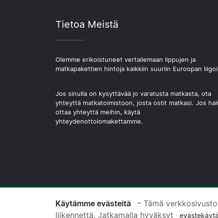
Tietoa Meistä
Olemme erikoistuneet vertailemaan lippujen ja
matkapakettien hintoja kaikkiin suuriin Euroopan liigoi
Jos sinulla on kysyttävää jo varatusta matkasta, ota
yhteyttä matkatoimistoon, josta ostit matkasi. Jos hal
ottaa yhteyttä meihin, käytä
yhteydenottolomakettamme.
© 2026 Copyright Jalkapallomatkat.com
Käytämme evästeitä
– Tämä verkkosivusto
liikennettä. Jatkamalla hyväksyt
evästekäyt