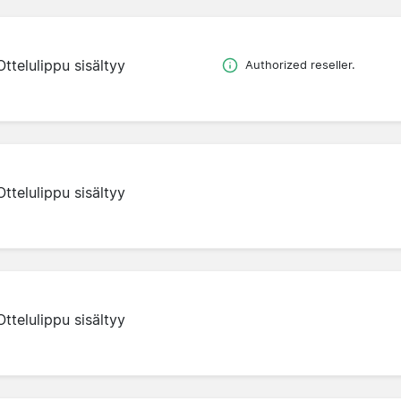
Ottelulippu sisältyy
Authorized reseller.
Ottelulippu sisältyy
Ottelulippu sisältyy