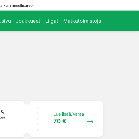
a kuin nimellisarvo.
usivu
Joukkueet
Liigat
Matkatoimistoja
 &,
Lue lisää/Varaa
Row
70 €