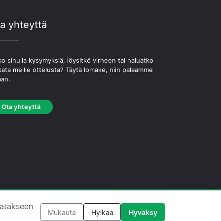
a yhteyttä
o sinulla kysymyksiä, löysitkö virheen tai haluatko
kata meille ottelusta? Täytä lomake, niin palaamme
aan.
Ota yhteyttä
västekäytäntö
·
Toimituksellinen käytäntö
tatakseen
Mukauta
Hylkää
Hyväksy