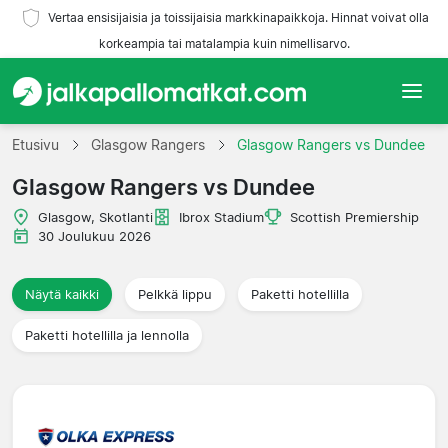
Vertaa ensisijaisia ja toissijaisia markkinapaikkoja. Hinnat voivat olla
korkeampia tai matalampia kuin nimellisarvo.
Etusivu
Etusivu
Glasgow Rangers
Glasgow Rangers vs Dundee
Glasgow Rangers vs Dundee
Joukkueet
Glasgow, Skotlanti
Ibrox Stadium
Scottish Premiership
Liigat
30 Joulukuu 2026
Matkatoimistoja
Näytä kaikki
Pelkkä lippu
Paketti hotellilla
Paketti hotellilla ja lennolla