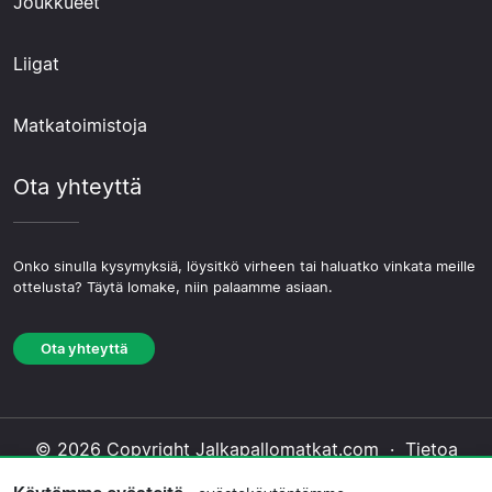
Joukkueet
Liigat
Matkatoimistoja
Ota yhteyttä
Onko sinulla kysymyksiä, löysitkö virheen tai haluatko vinkata meille
ottelusta? Täytä lomake, niin palaamme asiaan.
Ota yhteyttä
© 2026 Copyright Jalkapallomatkat.com ·
Tietoa
Meistä
·
Ota yhteyttä
·
Tietosuojakäytäntö
·